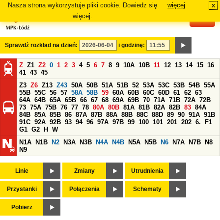
Nasza strona wykorzystuje pliki cookie. Dowiedz się
więcej
x
#
więcej.
Sprawdź rozkład na dzień:
i godzinę:
Z
Z1
Z2
0
1
2
3
4
5
6
7
8
9
10A
10B
11
12
13
14
15
16
41
43
45
Z3
Z6
Z13
Z43
50A
50B
51A
51B
52
53A
53C
53B
54B
55A
55B
55C
56
57
58A
58B
59
60A
60B
60C
60D
61
62
63
64A
64B
65A
65B
66
67
68
69A
69B
70
71A
71B
72A
72B
73
75A
75B
76
77
78
80A
80B
81A
81B
82A
82B
83
84A
84B
85A
85B
86
87A
87B
88A
88B
88C
88D
89
90
91A
91B
91C
92A
92B
93
94
96
97A
97B
99
100
101
201
202
6.
F1
G1
G2
H
W
N1A
N1B
N2
N3A
N3B
N4A
N4B
N5A
N5B
N6
N7A
N7B
N8
N9
Linie
Zmiany
Utrudnienia
Przystanki
Połączenia
Schematy
Pobierz