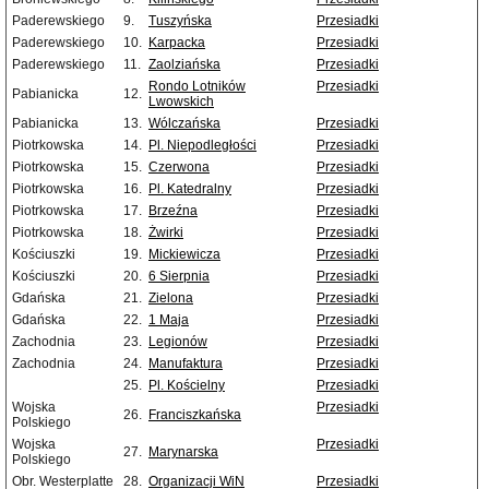
Paderewskiego
9.
Tuszyńska
Przesiadki
Paderewskiego
10.
Karpacka
Przesiadki
Paderewskiego
11.
Zaolziańska
Przesiadki
Rondo Lotników
Przesiadki
Pabianicka
12.
Lwowskich
Pabianicka
13.
Wólczańska
Przesiadki
Piotrkowska
14.
Pl. Niepodległości
Przesiadki
Piotrkowska
15.
Czerwona
Przesiadki
Piotrkowska
16.
Pl. Katedralny
Przesiadki
Piotrkowska
17.
Brzeźna
Przesiadki
Piotrkowska
18.
Żwirki
Przesiadki
Kościuszki
19.
Mickiewicza
Przesiadki
Kościuszki
20.
6 Sierpnia
Przesiadki
Gdańska
21.
Zielona
Przesiadki
Gdańska
22.
1 Maja
Przesiadki
Zachodnia
23.
Legionów
Przesiadki
Zachodnia
24.
Manufaktura
Przesiadki
25.
Pl. Kościelny
Przesiadki
Wojska
Przesiadki
26.
Franciszkańska
Polskiego
Wojska
Przesiadki
27.
Marynarska
Polskiego
Obr. Westerplatte
28.
Organizacji WiN
Przesiadki