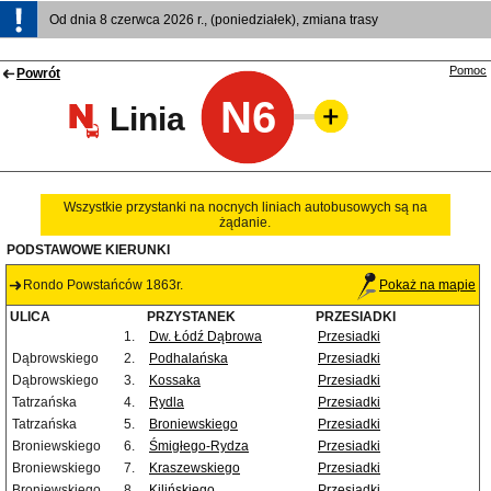
Od dnia 8 czerwca 2026 r., (poniedziałek), zmiana trasy
Pomoc
Powrót
N6
Linia
Wszystkie przystanki na nocnych liniach autobusowych są na
żądanie.
PODSTAWOWE KIERUNKI
Rondo Powstańców 1863r.
Pokaż na mapie
ULICA
PRZYSTANEK
PRZESIADKI
1.
Dw. Łódź Dąbrowa
Przesiadki
Dąbrowskiego
2.
Podhalańska
Przesiadki
Dąbrowskiego
3.
Kossaka
Przesiadki
Tatrzańska
4.
Rydla
Przesiadki
Tatrzańska
5.
Broniewskiego
Przesiadki
Broniewskiego
6.
Śmigłego-Rydza
Przesiadki
Broniewskiego
7.
Kraszewskiego
Przesiadki
Broniewskiego
8.
Kilińskiego
Przesiadki