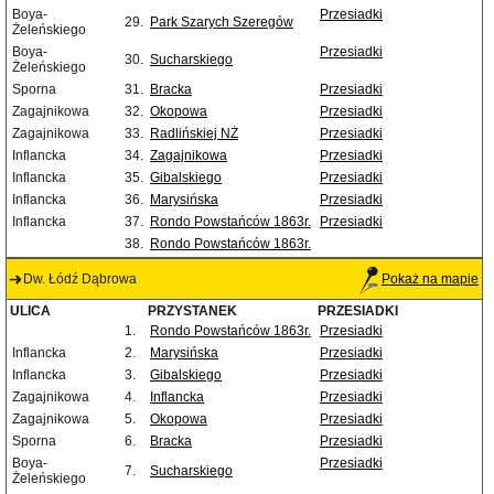
Boya-
Przesiadki
29.
Park Szarych Szeregów
Żeleńskiego
Boya-
Przesiadki
30.
Sucharskiego
Żeleńskiego
Sporna
31.
Bracka
Przesiadki
Zagajnikowa
32.
Okopowa
Przesiadki
Zagajnikowa
33.
Radlińskiej NŻ
Przesiadki
Inflancka
34.
Zagajnikowa
Przesiadki
Inflancka
35.
Gibalskiego
Przesiadki
Inflancka
36.
Marysińska
Przesiadki
Inflancka
37.
Rondo Powstańców 1863r.
Przesiadki
38.
Rondo Powstańców 1863r.
Dw. Łódź Dąbrowa
Pokaż na mapie
ULICA
PRZYSTANEK
PRZESIADKI
1.
Rondo Powstańców 1863r.
Przesiadki
Inflancka
2.
Marysińska
Przesiadki
Inflancka
3.
Gibalskiego
Przesiadki
Zagajnikowa
4.
Inflancka
Przesiadki
Zagajnikowa
5.
Okopowa
Przesiadki
Sporna
6.
Bracka
Przesiadki
Boya-
Przesiadki
7.
Sucharskiego
Żeleńskiego