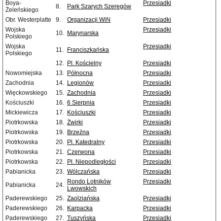
Boya-
Przesiadki
8.
Park Szarych Szeregów
Żeleńskiego
Obr. Westerplatte
9.
Organizacji WiN
Przesiadki
Wojska
Przesiadki
10.
Marynarska
Polskiego
Wojska
Przesiadki
11.
Franciszkańska
Polskiego
12.
Pl. Kościelny
Przesiadki
Nowomiejska
13.
Północna
Przesiadki
Zachodnia
14.
Legionów
Przesiadki
Więckowskiego
15.
Zachodnia
Przesiadki
Kościuszki
16.
6 Sierpnia
Przesiadki
Mickiewicza
17.
Kościuszki
Przesiadki
Piotrkowska
18.
Żwirki
Przesiadki
Piotrkowska
19.
Brzeźna
Przesiadki
Piotrkowska
20.
Pl. Katedralny
Przesiadki
Piotrkowska
21.
Czerwona
Przesiadki
Piotrkowska
22.
Pl. Niepodległości
Przesiadki
Pabianicka
23.
Wólczańska
Przesiadki
Rondo Lotników
Przesiadki
Pabianicka
24.
Lwowskich
Paderewskiego
25.
Zaolziańska
Przesiadki
Paderewskiego
26.
Karpacka
Przesiadki
Paderewskiego
27.
Tuszyńska
Przesiadki