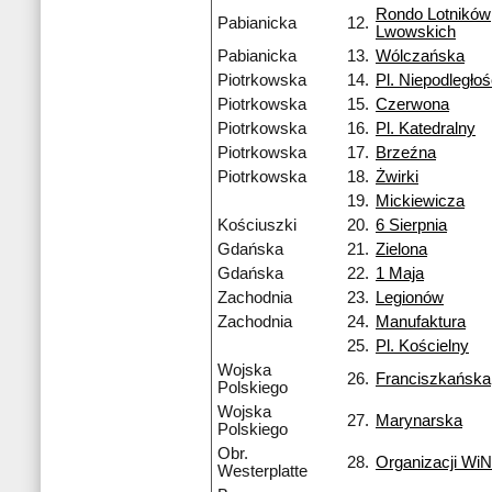
Rondo Lotników
Pabianicka
12.
Lwowskich
Pabianicka
13.
Wólczańska
Piotrkowska
14.
Pl. Niepodległoś
Piotrkowska
15.
Czerwona
Piotrkowska
16.
Pl. Katedralny
Piotrkowska
17.
Brzeźna
Piotrkowska
18.
Żwirki
19.
Mickiewicza
Kościuszki
20.
6 Sierpnia
Gdańska
21.
Zielona
Gdańska
22.
1 Maja
Zachodnia
23.
Legionów
Zachodnia
24.
Manufaktura
25.
Pl. Kościelny
Wojska
26.
Franciszkańska
Polskiego
Wojska
27.
Marynarska
Polskiego
Obr.
28.
Organizacji WiN
Westerplatte