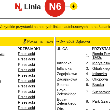
N6
Linia
szystkie przystanki na nocnych liniach autobusowych są na żądani
Pokaż na mapie
Dw. Łódź Dąbrowa
PRZESIADKI
ULICA
PRZYSTA
owa
Przesiadki
Rondo Po
1.
1863r.
Przesiadki
Inflancka
2.
Marysińsk
Przesiadki
Inflancka
3.
Gibalskieg
Przesiadki
Zagajnikowa
4.
Inflancka
Przesiadki
Zagajnikowa
5.
Okopowa
a
Przesiadki
Sporna
6.
Bracka
Przesiadki
Boya-
Przesiadki
7.
Sucharski
Żeleńskiego
Przesiadki
Boya-
8.
Park Szar
Przesiadki
Żeleńskiego
Przesiadki
Obr.