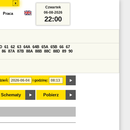
x
Czwartek
06-08-2026
Praca
22:00
D
61
62
63
64A
64B
65A
65B
66
67
86
87A
87B
88A
88B
88C
88D
89
90
zień:
i godzinę:
Schematy
Pobierz