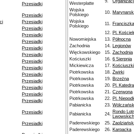
9.
Organizacj
Westerplatte
Przesiadki
Wojska
10.
Marynarsk
Polskiego
Przesiadki
Wojska
ci
Przesiadki
11.
Franciszk
Polskiego
Przesiadki
12.
Pl. Kościel
Przesiadki
Nowomiejska
13.
Północna
Przesiadki
Zachodnia
14.
Legionów
Przesiadki
Więckowskiego
15.
Zachodnia
Przesiadki
Kościuszki
16.
6 Sierpnia
Przesiadki
Mickiewicza
17.
Kościuszki
Przesiadki
Piotrkowska
18.
Żwirki
Przesiadki
Piotrkowska
19.
Brzeźna
Przesiadki
Piotrkowska
20.
Pl. Katedra
Przesiadki
Piotrkowska
21.
Czerwona
Przesiadki
Piotrkowska
22.
Pl. Niepodl
Przesiadki
Pabianicka
23.
Wólczańs
Rondo Lot
Przesiadki
Pabianicka
24.
Lwowskic
Paderewskiego
25.
Zaolziańsk
Przesiadki
Paderewskiego
26.
Karpacka