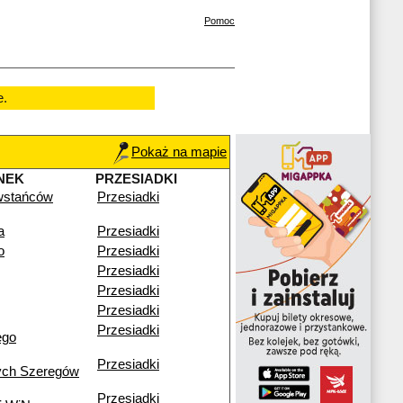
Pomoc
e.
Pokaż na mapie
NEK
PRZESIADKI
wstańców
Przesiadki
a
Przesiadki
o
Przesiadki
Przesiadki
Przesiadki
Przesiadki
Przesiadki
ego
Przesiadki
ych Szeregów
Przesiadki