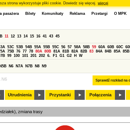
sza strona wykorzystuje pliki cookie. Dowiedz się więcej.
więcej
a pasażera
Bilety
Komunikaty
Reklama
Przetargi
O MPK
0B
11
12
13
14
15
16
41
43
45
53A
53C
53B
54B
55A
55B
55C
56
57
58A
58B
59
60A
60B
60C
60
75A
75B
76
77
78
80A
80B
81A
81B
82A
82B
83
84A
84B
85A
85B
97B
99
100
101
201
202
6.
F1
G1
G2
H
W
N5B
N6
N7A
N7B
N8
N9
a N6
Sprawdź rozkład na d
Utrudnienia
Przystanki
Połączenia
edziałek), zmiana trasy