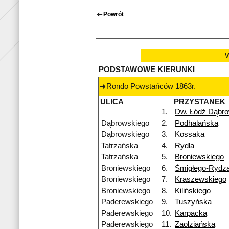
Powrót
W
PODSTAWOWE KIERUNKI
Rondo Powstańców 1863r.
ULICA
PRZYSTANEK
1.
Dw. Łódź Dąbr
Dąbrowskiego
2.
Podhalańska
Dąbrowskiego
3.
Kossaka
Tatrzańska
4.
Rydla
Tatrzańska
5.
Broniewskiego
Broniewskiego
6.
Śmigłego-Rydz
Broniewskiego
7.
Kraszewskiego
Broniewskiego
8.
Kilińskiego
Paderewskiego
9.
Tuszyńska
Paderewskiego
10.
Karpacka
Paderewskiego
11.
Zaolziańska