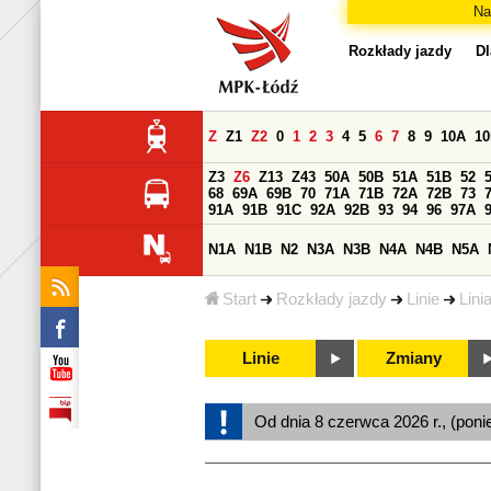
Na
Rozkłady jazdy
Dl
Z
Z1
Z2
0
1
2
3
4
5
6
7
8
9
10A
1
Z3
Z6
Z13
Z43
50A
50B
51A
51B
52
68
69A
69B
70
71A
71B
72A
72B
73
91A
91B
91C
92A
92B
93
94
96
97A
N1A
N1B
N2
N3A
N3B
N4A
N4B
N5A
Start
Rozkłady jazdy
Linie
Lini
Linie
Zmiany
Od dnia 8 czerwca 2026 r., (poni