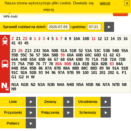
Nasza strona wykorzystuje pliki cookie. Dowiedz się
więcej
x
#
więcej.
Sprawdź rozkład na dzień:
i godzinę:
Z
Z1
Z2
0
1
2
3
4
5
6
7
8
9
10A
10B
11
12
13
14
15
16
41
43
45
Z3
Z6
Z13
Z43
50A
50B
51A
51B
52
53A
53C
53B
54B
55A
55B
55C
56
57
58A
58B
59
60A
60B
60C
60D
61
62
63
64A
64B
65A
65B
66
67
68
69A
69B
70
71A
71B
72A
72B
73
75A
75B
76
77
78
80A
80B
81A
81B
82A
82B
83
84A
84B
85A
85B
86
87A
87B
88A
88B
88C
88D
89
90
91A
91B
91C
92A
92B
93
94
96
97A
97B
99
100
101
201
202
6.
F1
G1
G2
H
W
N1A
N1B
N2
N3A
N3B
N4A
N4B
N5A
N5B
N6
N7A
N7B
N8
N9
Linie
Zmiany
Utrudnienia
Przystanki
Połączenia
Schematy
Pobierz