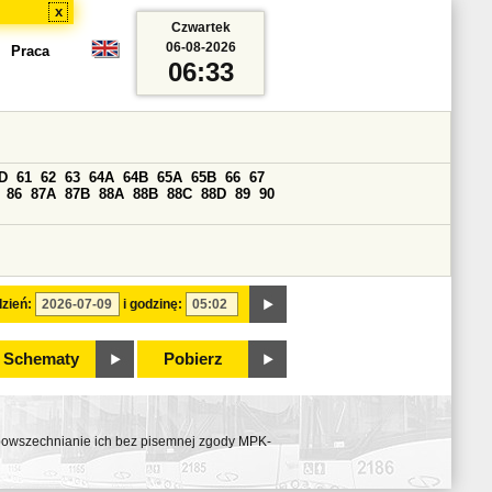
x
Czwartek
06-08-2026
Praca
06:33
D
61
62
63
64A
64B
65A
65B
66
67
86
87A
87B
88A
88B
88C
88D
89
90
zień:
i godzinę:
Schematy
Pobierz
ozpowszechnianie ich bez pisemnej zgody MPK-