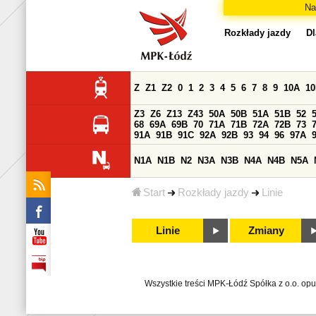
Na
Rozkłady jazdy
Dl
Z
Z1
Z2
0
1
2
3
4
5
6
7
8
9
10A
1
Z3
Z6
Z13
Z43
50A
50B
51A
51B
52
68
69A
69B
70
71A
71B
72A
72B
73
91A
91B
91C
92A
92B
93
94
96
97A
N1A
N1B
N2
N3A
N3B
N4A
N4B
N5A
Start
Rozkłady jazdy
Linie
Linie
Zmiany
Wszystkie treści MPK-Łódź Spółka z o.o. op