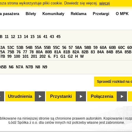
sza strona wykorzystuje pliki cookie. Dowiedz się więcej.
więcej
a pasażera
Bilety
Komunikaty
Reklama
Przetargi
O MPK
0B
11
12
13
14
15
16
41
43
45
53A
53C
53B
54B
55A
55B
55C
56
57
58A
58B
59
60A
60B
60C
60
75A
75B
76
77
78
80A
80B
81A
81B
82A
82B
83
84A
84B
85A
85B
97B
99
100
101
201
202
6.
F1
G1
G2
H
W
N5B
N6
N7A
N7B
N8
N9
Sprawdź rozkład na d
Utrudnienia
Przystanki
Połączenia
ublikowane na niniejszej stronie są chronione prawem autorskim. Kopiowanie i r
Łódź Spółka z o.o. dla celów innych niż potrzeby własne jest zabronione.