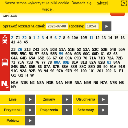
Nasza strona wykorzystuje pliki cookie. Dowiedz się
więcej
x
#
więcej.
Sprawdź rozkład na dzień:
i godzinę:
Z
Z1
Z2
0
1
2
3
4
5
6
7
8
9
10A
10B
11
12
13
14
15
16
41
43
45
Z3
Z6
Z13
Z43
50A
50B
51A
51B
52
53A
53C
53B
54B
55A
55B
55C
56
57
58A
58B
59
60A
60B
60C
60D
61
62
63
64A
64B
65A
65B
66
67
68
69A
69B
70
71A
71B
72A
72B
73
75A
75B
76
77
78
80A
80B
81A
81B
82A
82B
83
84A
84B
85A
85B
86
87A
87B
88A
88B
88C
88D
89
90
91A
91B
91C
92A
92B
93
94
96
97A
97B
99
100
101
201
202
6.
F1
G1
G2
H
W
N1A
N1B
N2
N3A
N3B
N4A
N4B
N5A
N5B
N6
N7A
N7B
N8
N9
Linie
Zmiany
Utrudnienia
Przystanki
Połączenia
Schematy
Pobierz