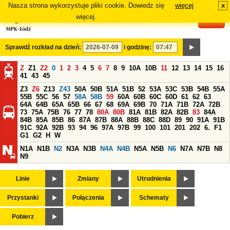
Nasza strona wykorzystuje pliki cookie. Dowiedz się
więcej
x
#
więcej.
Sprawdź rozkład na dzień:
i godzinę:
Z
Z1
Z2
0
1
2
3
4
5
6
7
8
9
10A
10B
11
12
13
14
15
16
41
43
45
Z3
Z6
Z13
Z43
50A
50B
51A
51B
52
53A
53C
53B
54B
55A
55B
55C
56
57
58A
58B
59
60A
60B
60C
60D
61
62
63
64A
64B
65A
65B
66
67
68
69A
69B
70
71A
71B
72A
72B
73
75A
75B
76
77
78
80A
80B
81A
81B
82A
82B
83
84A
84B
85A
85B
86
87A
87B
88A
88B
88C
88D
89
90
91A
91B
91C
92A
92B
93
94
96
97A
97B
99
100
101
201
202
6.
F1
G1
G2
H
W
N1A
N1B
N2
N3A
N3B
N4A
N4B
N5A
N5B
N6
N7A
N7B
N8
N9
Linie
Zmiany
Utrudnienia
Przystanki
Połączenia
Schematy
Pobierz