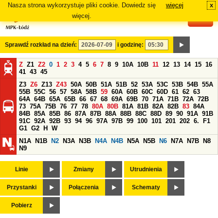
Nasza strona wykorzystuje pliki cookie. Dowiedz się
więcej
x
#
więcej.
Sprawdź rozkład na dzień:
i godzinę:
Z
Z1
Z2
0
1
2
3
4
5
6
7
8
9
10A
10B
11
12
13
14
15
16
41
43
45
Z3
Z6
Z13
Z43
50A
50B
51A
51B
52
53A
53C
53B
54B
55A
55B
55C
56
57
58A
58B
59
60A
60B
60C
60D
61
62
63
64A
64B
65A
65B
66
67
68
69A
69B
70
71A
71B
72A
72B
73
75A
75B
76
77
78
80A
80B
81A
81B
82A
82B
83
84A
84B
85A
85B
86
87A
87B
88A
88B
88C
88D
89
90
91A
91B
91C
92A
92B
93
94
96
97A
97B
99
100
101
201
202
6.
F1
G1
G2
H
W
N1A
N1B
N2
N3A
N3B
N4A
N4B
N5A
N5B
N6
N7A
N7B
N8
N9
Linie
Zmiany
Utrudnienia
Przystanki
Połączenia
Schematy
Pobierz