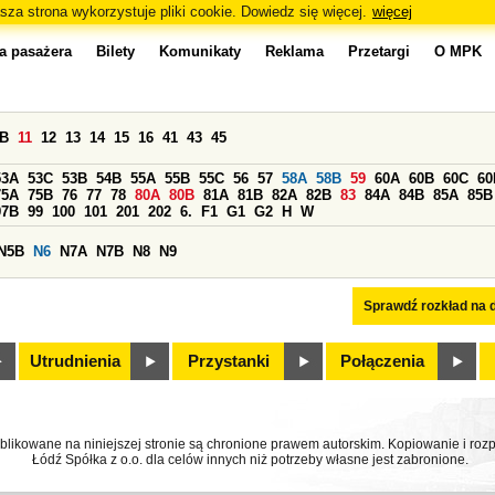
sza strona wykorzystuje pliki cookie. Dowiedz się więcej.
więcej
a pasażera
Bilety
Komunikaty
Reklama
Przetargi
O MPK
0B
11
12
13
14
15
16
41
43
45
53A
53C
53B
54B
55A
55B
55C
56
57
58A
58B
59
60A
60B
60C
60
75A
75B
76
77
78
80A
80B
81A
81B
82A
82B
83
84A
84B
85A
85B
97B
99
100
101
201
202
6.
F1
G1
G2
H
W
N5B
N6
N7A
N7B
N8
N9
Sprawdź rozkład na d
Utrudnienia
Przystanki
Połączenia
ublikowane na niniejszej stronie są chronione prawem autorskim. Kopiowanie i r
Łódź Spółka z o.o. dla celów innych niż potrzeby własne jest zabronione.