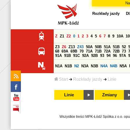
Na
Rozkłady jazdy
Dl
Z
Z1
Z2
0
1
2
3
4
5
6
7
8
9
10A
1
Z3
Z6
Z13
Z43
50A
50B
51A
51B
52
68
69A
69B
70
71A
71B
72A
72B
73
91A
91B
91C
92A
92B
93
94
96
97A
N1A
N1B
N2
N3A
N3B
N4A
N4B
N5A
Start
Rozkłady jazdy
Linie
Linie
Zmiany
Wszystkie treści MPK-Łódź Spółka z o.o. op