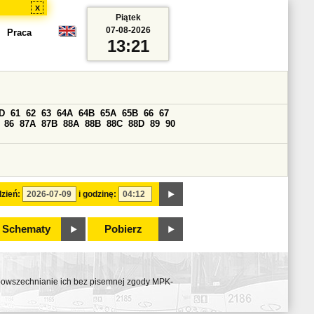
x
Piątek
07-08-2026
Praca
13:21
D
61
62
63
64A
64B
65A
65B
66
67
86
87A
87B
88A
88B
88C
88D
89
90
zień:
i godzinę:
Schematy
Pobierz
ozpowszechnianie ich bez pisemnej zgody MPK-