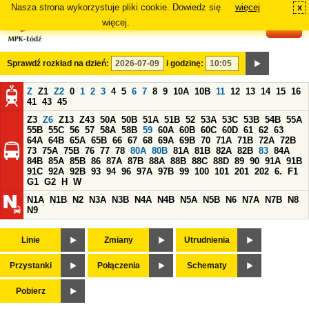
Nasza strona wykorzystuje pliki cookie. Dowiedz się
więcej
x
#
więcej.
Sprawdź rozkład na dzień:
i godzinę:
Z
Z1
Z2
0
1
2
3
4
5
6
7
8
9
10A
10B
11
12
13
14
15
16
41
43
45
Z3
Z6
Z13
Z43
50A
50B
51A
51B
52
53A
53C
53B
54B
55A
55B
55C
56
57
58A
58B
59
60A
60B
60C
60D
61
62
63
64A
64B
65A
65B
66
67
68
69A
69B
70
71A
71B
72A
72B
73
75A
75B
76
77
78
80A
80B
81A
81B
82A
82B
83
84A
84B
85A
85B
86
87A
87B
88A
88B
88C
88D
89
90
91A
91B
91C
92A
92B
93
94
96
97A
97B
99
100
101
201
202
6.
F1
G1
G2
H
W
N1A
N1B
N2
N3A
N3B
N4A
N4B
N5A
N5B
N6
N7A
N7B
N8
N9
Linie
Zmiany
Utrudnienia
Przystanki
Połączenia
Schematy
Pobierz