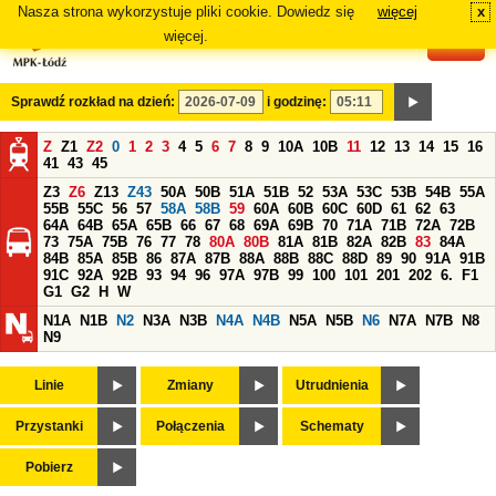
Nasza strona wykorzystuje pliki cookie. Dowiedz się
więcej
x
#
więcej.
Sprawdź rozkład na dzień:
i godzinę:
Z
Z1
Z2
0
1
2
3
4
5
6
7
8
9
10A
10B
11
12
13
14
15
16
41
43
45
Z3
Z6
Z13
Z43
50A
50B
51A
51B
52
53A
53C
53B
54B
55A
55B
55C
56
57
58A
58B
59
60A
60B
60C
60D
61
62
63
64A
64B
65A
65B
66
67
68
69A
69B
70
71A
71B
72A
72B
73
75A
75B
76
77
78
80A
80B
81A
81B
82A
82B
83
84A
84B
85A
85B
86
87A
87B
88A
88B
88C
88D
89
90
91A
91B
91C
92A
92B
93
94
96
97A
97B
99
100
101
201
202
6.
F1
G1
G2
H
W
N1A
N1B
N2
N3A
N3B
N4A
N4B
N5A
N5B
N6
N7A
N7B
N8
N9
Linie
Zmiany
Utrudnienia
Przystanki
Połączenia
Schematy
Pobierz