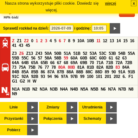
Nasza strona wykorzystuje pliki cookie. Dowiedz się
więcej
x
#
więcej.
Sprawdź rozkład na dzień:
i godzinę:
Z
Z1
Z2
0
1
2
3
4
5
6
7
8
9
10A
10B
11
12
13
14
15
16
41
43
45
Z3
Z6
Z13
Z43
50A
50B
51A
51B
52
53A
53C
53B
54B
55A
55B
55C
56
57
58A
58B
59
60A
60B
60C
60D
61
62
63
64A
64B
65A
65B
66
67
68
69A
69B
70
71A
71B
72A
72B
73
75A
75B
76
77
78
80A
80B
81A
81B
82A
82B
83
84A
84B
85A
85B
86
87A
87B
88A
88B
88C
88D
89
90
91A
91B
91C
92A
92B
93
94
96
97A
97B
99
100
101
201
202
6.
F1
G1
G2
H
W
N1A
N1B
N2
N3A
N3B
N4A
N4B
N5A
N5B
N6
N7A
N7B
N8
N9
Linie
Zmiany
Utrudnienia
Przystanki
Połączenia
Schematy
Pobierz