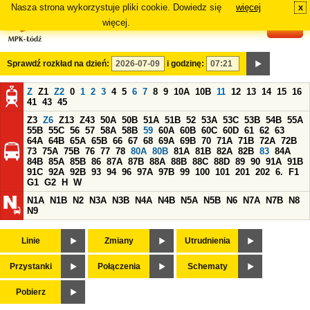
Nasza strona wykorzystuje pliki cookie. Dowiedz się
więcej
x
#
więcej.
Sprawdź rozkład na dzień:
i godzinę:
Z
Z1
Z2
0
1
2
3
4
5
6
7
8
9
10A
10B
11
12
13
14
15
16
41
43
45
Z3
Z6
Z13
Z43
50A
50B
51A
51B
52
53A
53C
53B
54B
55A
55B
55C
56
57
58A
58B
59
60A
60B
60C
60D
61
62
63
64A
64B
65A
65B
66
67
68
69A
69B
70
71A
71B
72A
72B
73
75A
75B
76
77
78
80A
80B
81A
81B
82A
82B
83
84A
84B
85A
85B
86
87A
87B
88A
88B
88C
88D
89
90
91A
91B
91C
92A
92B
93
94
96
97A
97B
99
100
101
201
202
6.
F1
G1
G2
H
W
N1A
N1B
N2
N3A
N3B
N4A
N4B
N5A
N5B
N6
N7A
N7B
N8
N9
Linie
Zmiany
Utrudnienia
Przystanki
Połączenia
Schematy
Pobierz