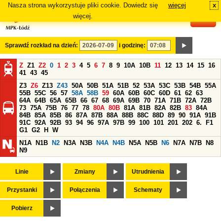
Nasza strona wykorzystuje pliki cookie. Dowiedz się
więcej
x
#
więcej.
Sprawdź rozkład na dzień:
i godzinę:
Z
Z1
Z2
0
1
2
3
4
5
6
7
8
9
10A
10B
11
12
13
14
15
16
41
43
45
Z3
Z6
Z13
Z43
50A
50B
51A
51B
52
53A
53C
53B
54B
55A
55B
55C
56
57
58A
58B
59
60A
60B
60C
60D
61
62
63
64A
64B
65A
65B
66
67
68
69A
69B
70
71A
71B
72A
72B
73
75A
75B
76
77
78
80A
80B
81A
81B
82A
82B
83
84A
84B
85A
85B
86
87A
87B
88A
88B
88C
88D
89
90
91A
91B
91C
92A
92B
93
94
96
97A
97B
99
100
101
201
202
6.
F1
G1
G2
H
W
N1A
N1B
N2
N3A
N3B
N4A
N4B
N5A
N5B
N6
N7A
N7B
N8
N9
Linie
Zmiany
Utrudnienia
Przystanki
Połączenia
Schematy
Pobierz