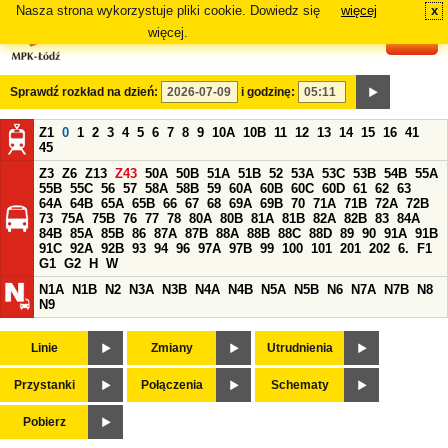
Nasza strona wykorzystuje pliki cookie. Dowiedz się
więcej
x
#
więcej.
Sprawdź rozkład na dzień:
i godzinę:
Z1
0
1
2
3
4
5
6
7
8
9
10A
10B
11
12
13
14
15
16
41
45
Z3
Z6
Z13
Z43
50A
50B
51A
51B
52
53A
53C
53B
54B
55A
55B
55C
56
57
58A
58B
59
60A
60B
60C
60D
61
62
63
64A
64B
65A
65B
66
67
68
69A
69B
70
71A
71B
72A
72B
73
75A
75B
76
77
78
80A
80B
81A
81B
82A
82B
83
84A
84B
85A
85B
86
87A
87B
88A
88B
88C
88D
89
90
91A
91B
91C
92A
92B
93
94
96
97A
97B
99
100
101
201
202
6.
F1
G1
G2
H
W
N1A
N1B
N2
N3A
N3B
N4A
N4B
N5A
N5B
N6
N7A
N7B
N8
N9
Linie
Zmiany
Utrudnienia
Przystanki
Połączenia
Schematy
Pobierz