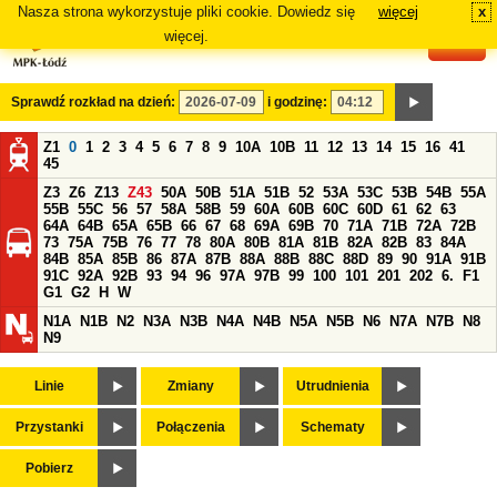
Nasza strona wykorzystuje pliki cookie. Dowiedz się
więcej
x
#
więcej.
Sprawdź rozkład na dzień:
i godzinę:
Z1
0
1
2
3
4
5
6
7
8
9
10A
10B
11
12
13
14
15
16
41
45
Z3
Z6
Z13
Z43
50A
50B
51A
51B
52
53A
53C
53B
54B
55A
55B
55C
56
57
58A
58B
59
60A
60B
60C
60D
61
62
63
64A
64B
65A
65B
66
67
68
69A
69B
70
71A
71B
72A
72B
73
75A
75B
76
77
78
80A
80B
81A
81B
82A
82B
83
84A
84B
85A
85B
86
87A
87B
88A
88B
88C
88D
89
90
91A
91B
91C
92A
92B
93
94
96
97A
97B
99
100
101
201
202
6.
F1
G1
G2
H
W
N1A
N1B
N2
N3A
N3B
N4A
N4B
N5A
N5B
N6
N7A
N7B
N8
N9
Linie
Zmiany
Utrudnienia
Przystanki
Połączenia
Schematy
Pobierz