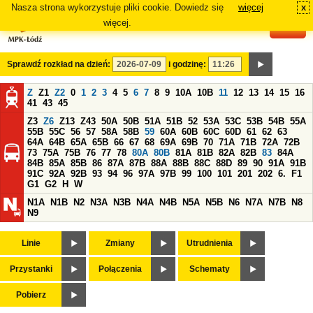
Nasza strona wykorzystuje pliki cookie. Dowiedz się
więcej
x
#
więcej.
Sprawdź rozkład na dzień:
i godzinę:
Z
Z1
Z2
0
1
2
3
4
5
6
7
8
9
10A
10B
11
12
13
14
15
16
41
43
45
Z3
Z6
Z13
Z43
50A
50B
51A
51B
52
53A
53C
53B
54B
55A
55B
55C
56
57
58A
58B
59
60A
60B
60C
60D
61
62
63
64A
64B
65A
65B
66
67
68
69A
69B
70
71A
71B
72A
72B
73
75A
75B
76
77
78
80A
80B
81A
81B
82A
82B
83
84A
84B
85A
85B
86
87A
87B
88A
88B
88C
88D
89
90
91A
91B
91C
92A
92B
93
94
96
97A
97B
99
100
101
201
202
6.
F1
G1
G2
H
W
N1A
N1B
N2
N3A
N3B
N4A
N4B
N5A
N5B
N6
N7A
N7B
N8
N9
Linie
Zmiany
Utrudnienia
Przystanki
Połączenia
Schematy
Pobierz