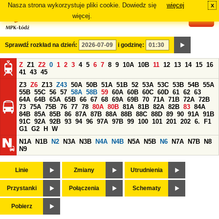
Nasza strona wykorzystuje pliki cookie. Dowiedz się
więcej
x
#
więcej.
Sprawdź rozkład na dzień:
i godzinę:
Z
Z1
Z2
0
1
2
3
4
5
6
7
8
9
10A
10B
11
12
13
14
15
16
41
43
45
Z3
Z6
Z13
Z43
50A
50B
51A
51B
52
53A
53C
53B
54B
55A
55B
55C
56
57
58A
58B
59
60A
60B
60C
60D
61
62
63
64A
64B
65A
65B
66
67
68
69A
69B
70
71A
71B
72A
72B
73
75A
75B
76
77
78
80A
80B
81A
81B
82A
82B
83
84A
84B
85A
85B
86
87A
87B
88A
88B
88C
88D
89
90
91A
91B
91C
92A
92B
93
94
96
97A
97B
99
100
101
201
202
6.
F1
G1
G2
H
W
N1A
N1B
N2
N3A
N3B
N4A
N4B
N5A
N5B
N6
N7A
N7B
N8
N9
Linie
Zmiany
Utrudnienia
Przystanki
Połączenia
Schematy
Pobierz