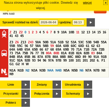
Nasza strona wykorzystuje pliki cookie. Dowiedz się
więcej
x
#
więcej.
Sprawdź rozkład na dzień:
i godzinę:
Z
Z1
Z2
0
1
2
3
4
5
6
7
8
9
10A
10B
11
12
13
14
15
16
41
43
45
Z3
Z6
Z13
Z43
50A
50B
51A
51B
52
53A
53C
53B
54B
55A
55B
55C
56
57
58A
58B
59
60A
60B
60C
60D
61
62
63
64A
64B
65A
65B
66
67
68
69A
69B
70
71A
71B
72A
72B
73
75A
75B
76
77
78
80A
80B
81A
81B
82A
82B
83
84A
84B
85A
85B
86
87A
87B
88A
88B
88C
88D
89
90
91A
91B
91C
92A
92B
93
94
96
97A
97B
99
100
101
201
202
6.
F1
G1
G2
H
W
N1A
N1B
N2
N3A
N3B
N4A
N4B
N5A
N5B
N6
N7A
N7B
N8
N9
Linie
Zmiany
Utrudnienia
Przystanki
Połączenia
Schematy
Pobierz