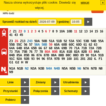
Nasza strona wykorzystuje pliki cookie. Dowiedz się
więcej
x
#
więcej.
Sprawdź rozkład na dzień:
i godzinę:
Z
Z1
Z2
0
1
2
3
4
5
6
7
8
9
10A
10B
11
12
13
14
15
16
41
43
45
Z3
Z6
Z13
Z43
50A
50B
51A
51B
52
53A
53C
53B
54B
55A
55B
55C
56
57
58A
58B
59
60A
60B
60C
60D
61
62
63
64A
64B
65A
65B
66
67
68
69A
69B
70
71A
71B
72A
72B
73
75A
75B
76
77
78
80A
80B
81A
81B
82A
82B
83
84A
84B
85A
85B
86
87A
87B
88A
88B
88C
88D
89
90
91A
91B
91C
92A
92B
93
94
96
97A
97B
99
100
101
201
202
6.
F1
G1
G2
H
W
N1A
N1B
N2
N3A
N3B
N4A
N4B
N5A
N5B
N6
N7A
N7B
N8
N9
Linie
Zmiany
Utrudnienia
Przystanki
Połączenia
Schematy
Pobierz