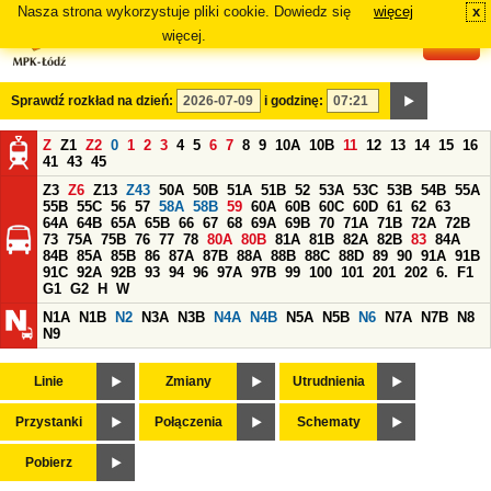
Nasza strona wykorzystuje pliki cookie. Dowiedz się
więcej
x
#
więcej.
Sprawdź rozkład na dzień:
i godzinę:
Z
Z1
Z2
0
1
2
3
4
5
6
7
8
9
10A
10B
11
12
13
14
15
16
41
43
45
Z3
Z6
Z13
Z43
50A
50B
51A
51B
52
53A
53C
53B
54B
55A
55B
55C
56
57
58A
58B
59
60A
60B
60C
60D
61
62
63
64A
64B
65A
65B
66
67
68
69A
69B
70
71A
71B
72A
72B
73
75A
75B
76
77
78
80A
80B
81A
81B
82A
82B
83
84A
84B
85A
85B
86
87A
87B
88A
88B
88C
88D
89
90
91A
91B
91C
92A
92B
93
94
96
97A
97B
99
100
101
201
202
6.
F1
G1
G2
H
W
N1A
N1B
N2
N3A
N3B
N4A
N4B
N5A
N5B
N6
N7A
N7B
N8
N9
Linie
Zmiany
Utrudnienia
Przystanki
Połączenia
Schematy
Pobierz