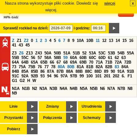
Nasza strona wykorzystuje pliki cookie. Dowiedz się
więcej
x
#
więcej.
Sprawdź rozkład na dzień:
i godzinę:
Z
Z1
Z2
0
1
2
3
4
5
6
7
8
9
10A
10B
11
12
13
14
15
16
41
43
45
Z3
Z6
Z13
Z43
50A
50B
51A
51B
52
53A
53C
53B
54B
55A
55B
55C
56
57
58A
58B
59
60A
60B
60C
60D
61
62
63
64A
64B
65A
65B
66
67
68
69A
69B
70
71A
71B
72A
72B
73
75A
75B
76
77
78
80A
80B
81A
81B
82A
82B
83
84A
84B
85A
85B
86
87A
87B
88A
88B
88C
88D
89
90
91A
91B
91C
92A
92B
93
94
96
97A
97B
99
100
101
201
202
6.
F1
G1
G2
H
W
N1A
N1B
N2
N3A
N3B
N4A
N4B
N5A
N5B
N6
N7A
N7B
N8
N9
Linie
Zmiany
Utrudnienia
Przystanki
Połączenia
Schematy
Pobierz