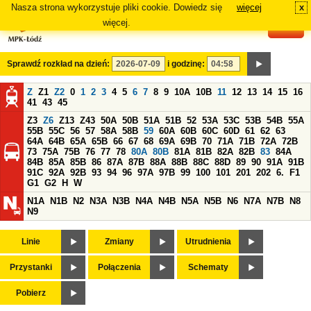
Nasza strona wykorzystuje pliki cookie. Dowiedz się
więcej
x
#
więcej.
Sprawdź rozkład na dzień:
i godzinę:
Z
Z1
Z2
0
1
2
3
4
5
6
7
8
9
10A
10B
11
12
13
14
15
16
41
43
45
Z3
Z6
Z13
Z43
50A
50B
51A
51B
52
53A
53C
53B
54B
55A
55B
55C
56
57
58A
58B
59
60A
60B
60C
60D
61
62
63
64A
64B
65A
65B
66
67
68
69A
69B
70
71A
71B
72A
72B
73
75A
75B
76
77
78
80A
80B
81A
81B
82A
82B
83
84A
84B
85A
85B
86
87A
87B
88A
88B
88C
88D
89
90
91A
91B
91C
92A
92B
93
94
96
97A
97B
99
100
101
201
202
6.
F1
G1
G2
H
W
N1A
N1B
N2
N3A
N3B
N4A
N4B
N5A
N5B
N6
N7A
N7B
N8
N9
Linie
Zmiany
Utrudnienia
Przystanki
Połączenia
Schematy
Pobierz