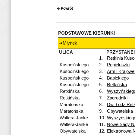
Powrót
PODSTAWOWE KIERUNKI
Młynek
ULICA
PRZYSTANE
1.
Retkinia Kuso
Kusocińskiego
2.
Popiełuszki
Kusocińskiego
3.
Armii Krajowe
Kusocińskiego
4.
Babickiego
Kusocińskiego
5.
Retkińska
Retkińska
6.
Wyszyńskieg
Retkińska
7.
Zagrodniki
Maratońska
8.
Dw. Łódź Retk
Maratońska
9.
Obywatelska
Waltera-Janke
10.
Wyszyńskieg
Waltera-Janke
11.
Nowe Sady N
Obywatelska
12.
Elektronowa 