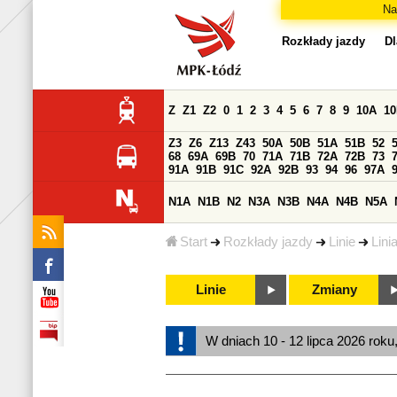
Na
Rozkłady jazdy
Dl
Z
Z1
Z2
0
1
2
3
4
5
6
7
8
9
10A
1
Z3
Z6
Z13
Z43
50A
50B
51A
51B
52
68
69A
69B
70
71A
71B
72A
72B
73
91A
91B
91C
92A
92B
93
94
96
97A
N1A
N1B
N2
N3A
N3B
N4A
N4B
N5A
Start
Rozkłady jazdy
Linie
Lini
Linie
Zmiany
W dniach 10 - 12 lipca 2026 roku