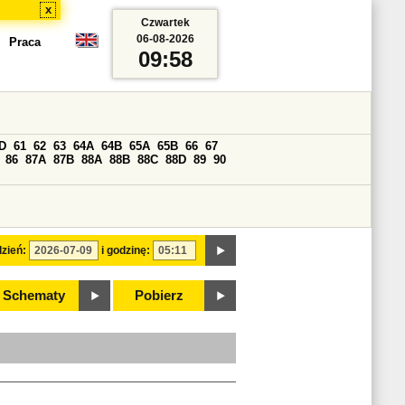
x
Czwartek
06-08-2026
Praca
09:58
D
61
62
63
64A
64B
65A
65B
66
67
86
87A
87B
88A
88B
88C
88D
89
90
zień:
i godzinę:
Schematy
Pobierz