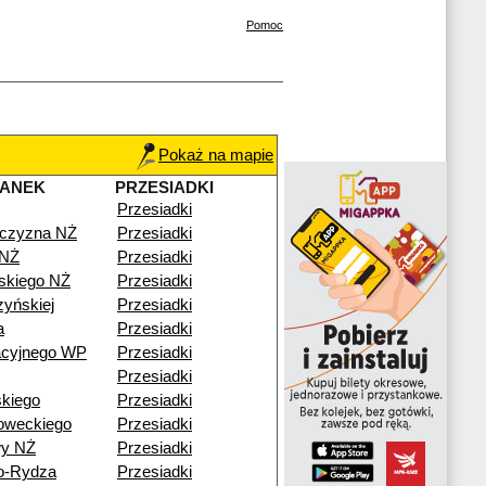
Pomoc
Pokaż na mapie
TANEK
PRZESIADKI
Przesiadki
czyzna NŻ
Przesiadki
 NŻ
Przesiadki
kiego NŻ
Przesiadki
zyńskiej
Przesiadki
a
Przesiadki
acyjnego WP
Przesiadki
Przesiadki
kiego
Przesiadki
oweckiego
Przesiadki
wy NŻ
Przesiadki
o-Rydza
Przesiadki