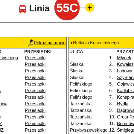
55C
Linia
Pokaż na mapie
Retkinia Kusocińskiego
K
PRZESIADKI
ULICA
PRZYS
cińskiego
Przesiadki
1.
Młynek
Przesiadki
Śląska
2.
Kowalsz
j
Przesiadki
Śląska
3.
Lodowa
Przesiadki
Śląska
4.
Szymańs
Przesiadki
Felińskiego
5.
Gojawic
o
Przesiadki
Felińskiego
6.
Kadłubk
Przesiadki
Felińskiego
7.
Konspir
inia
Przesiadki
Tatrzańska
8.
Rydla
Przesiadki
Tatrzańska
9.
Dąbrows
o
Przesiadki
Tatrzańska
10.
Grota-R
Ż
Przesiadki
Tatrzańska
11.
Brzech
NŻ
Przesiadki
Przybyszewskiego
12.
Śmigłeg