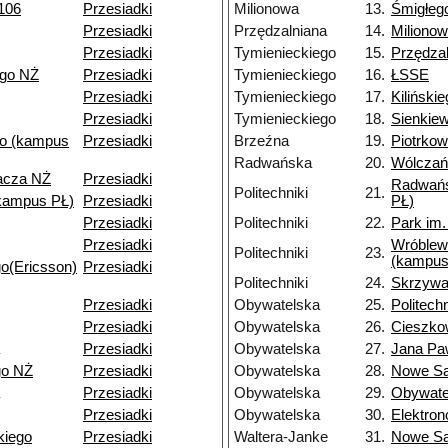
106
Przesiadki
Milionowa
13.
Śmigłeg
Przesiadki
Przędzalniana
14.
Miliono
Przesiadki
Tymienieckiego
15.
Przędza
ego NŻ
Przesiadki
Tymienieckiego
16.
ŁSSE
Przesiadki
Tymienieckiego
17.
Kiliński
Przesiadki
Tymienieckiego
18.
Sienkie
o (kampus
Przesiadki
Brzeźna
19.
Piotrko
Radwańska
20.
Wólczań
pacza NŻ
Przesiadki
Radwań
Politechniki
21.
kampus PŁ)
Przesiadki
PŁ)
Przesiadki
Politechniki
22.
Park im
Przesiadki
Wróblew
Politechniki
23.
(kampus
o(Ericsson)
Przesiadki
Politechniki
24.
Skrzyw
Przesiadki
Obywatelska
25.
Politechn
Przesiadki
Obywatelska
26.
Cieszko
Przesiadki
Obywatelska
27.
Jana Paw
go NŻ
Przesiadki
Obywatelska
28.
Nowe S
Przesiadki
Obywatelska
29.
Obywate
Przesiadki
Obywatelska
30.
Elektro
kiego
Przesiadki
Waltera-Janke
31.
Nowe S