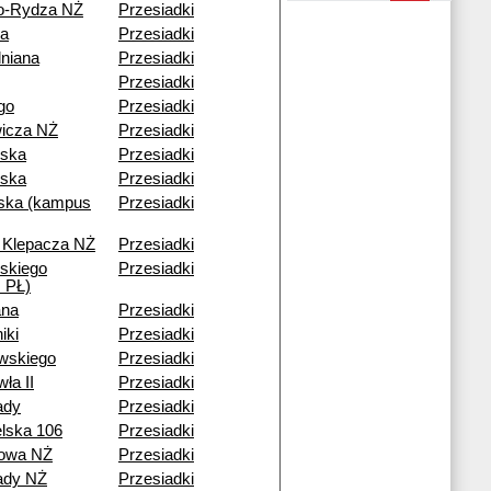
o-Rydza NŻ
Przesiadki
wa
Przesiadki
lniana
Przesiadki
Przesiadki
ego
Przesiadki
wicza NŻ
Przesiadki
wska
Przesiadki
ska
Przesiadki
ska (kampus
Przesiadki
. Klepacza NŻ
Przesiadki
skiego
Przesiadki
 PŁ)
ana
Przesiadki
iki
Przesiadki
wskiego
Przesiadki
ła II
Przesiadki
ady
Przesiadki
lska 106
Przesiadki
nowa NŻ
Przesiadki
ady NŻ
Przesiadki