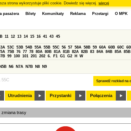
sza strona wykorzystuje pliki cookie. Dowiedz się więcej.
więcej
a pasażera
Bilety
Komunikaty
Reklama
Przetargi
O MPK
0B
11
12
13
14
15
16
41
43
45
53A
53C
53B
54B
55A
55B
55C
56
57
58A
58B
59
60A
60B
60C
60
75A
75B
76
77
78
80A
80B
81A
81B
82A
82B
83
84A
84B
85A
85B
97B
99
100
101
201
202
6.
F1
G1
G2
H
W
N5B
N6
N7A
N7B
N8
N9
a 55C
Sprawdź rozkład na d
Utrudnienia
Przystanki
Połączenia
, zmiana trasy