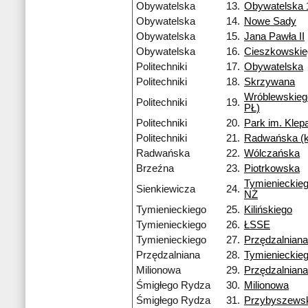
Obywatelska
13.
Obywatelska 
Obywatelska
14.
Nowe Sady
Obywatelska
15.
Jana Pawła II
Obywatelska
16.
Cieszkowski
Politechniki
17.
Obywatelska
Politechniki
18.
Skrzywana
Wróblewskieg
Politechniki
19.
PŁ)
Politechniki
20.
Park im. Kle
Politechniki
21.
Radwańska (
Radwańska
22.
Wólczańska
Brzeźna
23.
Piotrkowska
Tymienieckieg
Sienkiewicza
24.
NŻ
Tymienieckiego
25.
Kilińskiego
Tymienieckiego
26.
ŁSSE
Tymienieckiego
27.
Przędzalniana
Przędzalniana
28.
Tymienieckie
Milionowa
29.
Przędzalniana
Śmigłego Rydza
30.
Milionowa
Śmigłego Rydza
31.
Przybyszews