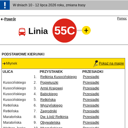
W dniach 10 - 12 lipca 2026 roku, zmiana trasy
Pomoc
Powrót
55C
Linia
PODSTAWOWE KIERUNKI
Młynek
Pokaż na mapie
ULICA
PRZYSTANEK
PRZESIADKI
1.
Retkinia Kusocińskiego
Przesiadki
Kusocińskiego
2.
Popiełuszki
Przesiadki
Kusocińskiego
3.
Armii Krajowej
Przesiadki
Kusocińskiego
4.
Babickiego
Przesiadki
Kusocińskiego
5.
Retkińska
Przesiadki
Retkińska
6.
Wyszyńskiego
Przesiadki
Retkińska
7.
Zagrodniki
Przesiadki
Maratońska
8.
Dw. Łódź Retkinia
Przesiadki
Maratońska
9.
Obywatelska
Przesiadki