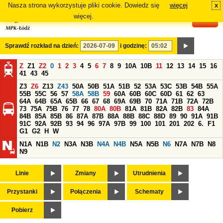
Nasza strona wykorzystuje pliki cookie. Dowiedz się
więcej
x
#
więcej.
Sprawdź rozkład na dzień:
i godzinę:
Z
Z1
Z2
0
1
2
3
4
5
6
7
8
9
10A
10B
11
12
13
14
15
16
41
43
45
Z3
Z6
Z13
Z43
50A
50B
51A
51B
52
53A
53C
53B
54B
55A
55B
55C
56
57
58A
58B
59
60A
60B
60C
60D
61
62
63
64A
64B
65A
65B
66
67
68
69A
69B
70
71A
71B
72A
72B
73
75A
75B
76
77
78
80A
80B
81A
81B
82A
82B
83
84A
84B
85A
85B
86
87A
87B
88A
88B
88C
88D
89
90
91A
91B
91C
92A
92B
93
94
96
97A
97B
99
100
101
201
202
6.
F1
G1
G2
H
W
N1A
N1B
N2
N3A
N3B
N4A
N4B
N5A
N5B
N6
N7A
N7B
N8
N9
Linie
Zmiany
Utrudnienia
Przystanki
Połączenia
Schematy
Pobierz