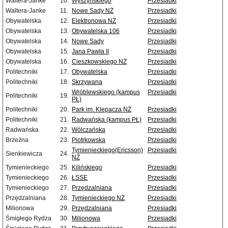
Waltera-Janke
10.
Wyszyńskiego
Przesiadki
Waltera-Janke
11.
Nowe Sady NŻ
Przesiadki
Obywatelska
12.
Elektronowa NŻ
Przesiadki
Obywatelska
13.
Obywatelska 106
Przesiadki
Obywatelska
14.
Nowe Sady
Przesiadki
Obywatelska
15.
Jana Pawła II
Przesiadki
Obywatelska
16.
Cieszkowskiego NŻ
Przesiadki
Politechniki
17.
Obywatelska
Przesiadki
Politechniki
18.
Skrzywana
Przesiadki
Wróblewskiego (kampus
Przesiadki
Politechniki
19.
PŁ)
Politechniki
20.
Park im. Klepacza NŻ
Przesiadki
Politechniki
21.
Radwańska (kampus PŁ)
Przesiadki
Radwańska
22.
Wólczańska
Przesiadki
Brzeźna
23.
Piotrkowska
Przesiadki
Tymienieckiego(Ericsson)
Przesiadki
Sienkiewicza
24.
NŻ
Tymienieckiego
25.
Kilińskiego
Przesiadki
Tymienieckiego
26.
ŁSSE
Przesiadki
Tymienieckiego
27.
Przędzalniana
Przesiadki
Przędzalniana
28.
Tymienieckiego NŻ
Przesiadki
Milionowa
29.
Przędzalniana
Przesiadki
Śmigłego Rydza
30.
Milionowa
Przesiadki