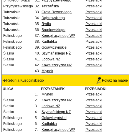
Śmigłego Rydza
31.
Przybyszewskiego
Przesiadki
Przybyszewskiego
32.
Tatrzańska
Przesiadki
Tatrzańska
33.
Grota-Roweckiego
Przesiadki
Tatrzańska
34.
Dąbrowskiego
Przesiadki
Tatrzańska
35.
Rydla
Przesiadki
Tatrzańska
36.
Broniewskiego
Przesiadki
Felińskiego
37.
Konspiracyjnego WP
Przesiadki
Felińskiego
38.
Kadłubka
Przesiadki
Felińskiego
39.
Gojawiczyńskiej
Przesiadki
Śląska
40.
Szymańskiego NŻ
Przesiadki
Śląska
41.
Lodowa NŻ
Przesiadki
Śląska
42.
Kowalszczyzna NŻ
Przesiadki
43.
Młynek
Retkinia Kusocińskiego
Pokaż na mapie
ULICA
PRZYSTANEK
PRZESIADKI
1.
Młynek
Przesiadki
Śląska
2.
Kowalszczyzna NŻ
Przesiadki
Śląska
3.
Lodowa NŻ
Przesiadki
Śląska
4.
Szymańskiego NŻ
Przesiadki
Felińskiego
5.
Gojawiczyńskiej
Przesiadki
Felińskiego
6.
Kadłubka
Przesiadki
Felińskiego
7.
Konspiracyjnego WP
Przesiadki