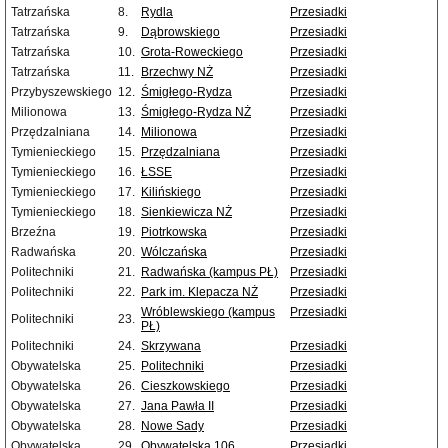
Tatrzańska
8.
Rydla
Przesiadki
Tatrzańska
9.
Dąbrowskiego
Przesiadki
Tatrzańska
10.
Grota-Roweckiego
Przesiadki
Tatrzańska
11.
Brzechwy NŻ
Przesiadki
Przybyszewskiego
12.
Śmigłego-Rydza
Przesiadki
Milionowa
13.
Śmigłego-Rydza NŻ
Przesiadki
Przędzalniana
14.
Milionowa
Przesiadki
Tymienieckiego
15.
Przędzalniana
Przesiadki
Tymienieckiego
16.
ŁSSE
Przesiadki
Tymienieckiego
17.
Kilińskiego
Przesiadki
Tymienieckiego
18.
Sienkiewicza NŻ
Przesiadki
Brzeźna
19.
Piotrkowska
Przesiadki
Radwańska
20.
Wólczańska
Przesiadki
Politechniki
21.
Radwańska (kampus PŁ)
Przesiadki
Politechniki
22.
Park im. Klepacza NŻ
Przesiadki
Wróblewskiego (kampus
Przesiadki
Politechniki
23.
PŁ)
Politechniki
24.
Skrzywana
Przesiadki
Obywatelska
25.
Politechniki
Przesiadki
Obywatelska
26.
Cieszkowskiego
Przesiadki
Obywatelska
27.
Jana Pawła II
Przesiadki
Obywatelska
28.
Nowe Sady
Przesiadki
Obywatelska
29.
Obywatelska 106
Przesiadki