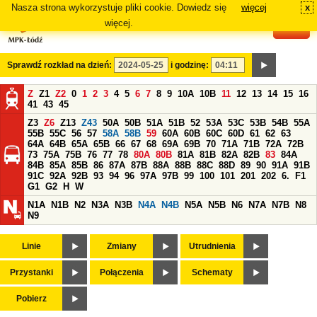
Nasza strona wykorzystuje pliki cookie. Dowiedz się
więcej
x
#
więcej.
Sprawdź rozkład na dzień:
i godzinę:
Z
Z1
Z2
0
1
2
3
4
5
6
7
8
9
10A
10B
11
12
13
14
15
16
41
43
45
Z3
Z6
Z13
Z43
50A
50B
51A
51B
52
53A
53C
53B
54B
55A
55B
55C
56
57
58A
58B
59
60A
60B
60C
60D
61
62
63
64A
64B
65A
65B
66
67
68
69A
69B
70
71A
71B
72A
72B
73
75A
75B
76
77
78
80A
80B
81A
81B
82A
82B
83
84A
84B
85A
85B
86
87A
87B
88A
88B
88C
88D
89
90
91A
91B
91C
92A
92B
93
94
96
97A
97B
99
100
101
201
202
6.
F1
G1
G2
H
W
N1A
N1B
N2
N3A
N3B
N4A
N4B
N5A
N5B
N6
N7A
N7B
N8
N9
Linie
Zmiany
Utrudnienia
Przystanki
Połączenia
Schematy
Pobierz