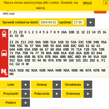
Nasza strona wykorzystuje pliki cookie. Dowiedz się
więcej
x
#
więcej.
Sprawdź rozkład na dzień:
i godzinę:
Z
Z1
Z2
0
1
2
3
4
5
6
7
8
9
10A
10B
11
12
13
14
15
16
41
43
45
Z3
Z6
Z13
Z43
50A
50B
51A
51B
52
53A
53C
53B
54B
55A
55B
55C
56
57
58A
58B
59
60A
60B
60C
60D
61
62
63
64A
64B
65A
65B
66
67
68
69A
69B
70
71A
71B
72A
72B
73
75A
75B
76
77
78
80A
80B
81A
81B
82A
82B
83
84A
84B
85A
85B
86
87A
87B
88A
88B
88C
88D
89
90
91A
91B
91C
92A
92B
93
94
96
97A
97B
99
100
101
201
202
6.
F1
G1
G2
H
W
N1A
N1B
N2
N3A
N3B
N4A
N4B
N5A
N5B
N6
N7A
N7B
N8
N9
Linie
Zmiany
Utrudnienia
Przystanki
Połączenia
Schematy
Pobierz