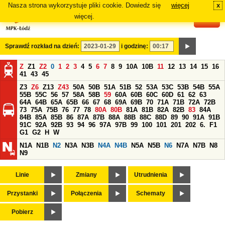
Nasza strona wykorzystuje pliki cookie. Dowiedz się
więcej
x
#
więcej.
Sprawdź rozkład na dzień:
i godzinę:
Z
Z1
Z2
0
1
2
3
4
5
6
7
8
9
10A
10B
11
12
13
14
15
16
41
43
45
Z3
Z6
Z13
Z43
50A
50B
51A
51B
52
53A
53C
53B
54B
55A
55B
55C
56
57
58A
58B
59
60A
60B
60C
60D
61
62
63
64A
64B
65A
65B
66
67
68
69A
69B
70
71A
71B
72A
72B
73
75A
75B
76
77
78
80A
80B
81A
81B
82A
82B
83
84A
84B
85A
85B
86
87A
87B
88A
88B
88C
88D
89
90
91A
91B
91C
92A
92B
93
94
96
97A
97B
99
100
101
201
202
6.
F1
G1
G2
H
W
N1A
N1B
N2
N3A
N3B
N4A
N4B
N5A
N5B
N6
N7A
N7B
N8
N9
Linie
Zmiany
Utrudnienia
Przystanki
Połączenia
Schematy
Pobierz