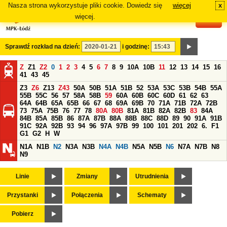
Nasza strona wykorzystuje pliki cookie. Dowiedz się
więcej
x
#
więcej.
Sprawdź rozkład na dzień:
i godzinę:
Z
Z1
Z2
0
1
2
3
4
5
6
7
8
9
10A
10B
11
12
13
14
15
16
41
43
45
Z3
Z6
Z13
Z43
50A
50B
51A
51B
52
53A
53C
53B
54B
55A
55B
55C
56
57
58A
58B
59
60A
60B
60C
60D
61
62
63
64A
64B
65A
65B
66
67
68
69A
69B
70
71A
71B
72A
72B
73
75A
75B
76
77
78
80A
80B
81A
81B
82A
82B
83
84A
84B
85A
85B
86
87A
87B
88A
88B
88C
88D
89
90
91A
91B
91C
92A
92B
93
94
96
97A
97B
99
100
101
201
202
6.
F1
G1
G2
H
W
N1A
N1B
N2
N3A
N3B
N4A
N4B
N5A
N5B
N6
N7A
N7B
N8
N9
Linie
Zmiany
Utrudnienia
Przystanki
Połączenia
Schematy
Pobierz