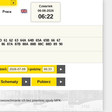
x
Czwartek
06-08-2026
Praca
06:22
D
61
62
63
64A
64B
65A
65B
66
67
86
87A
87B
88A
88B
88C
88D
89
90
zień:
i godzinę:
Schematy
Pobierz
ozpowszechnianie ich bez pisemnej zgody MPK-