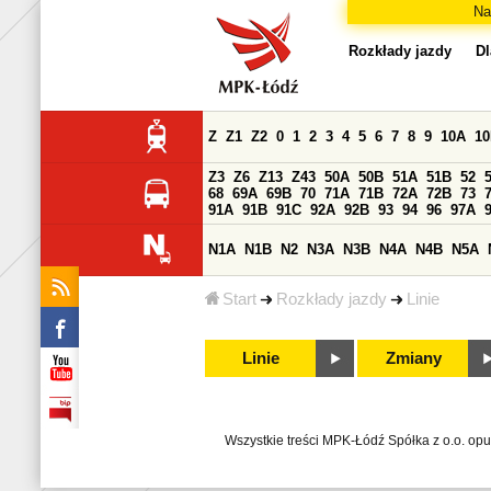
Na
Rozkłady jazdy
Dl
Z
Z1
Z2
0
1
2
3
4
5
6
7
8
9
10A
1
Z3
Z6
Z13
Z43
50A
50B
51A
51B
52
68
69A
69B
70
71A
71B
72A
72B
73
91A
91B
91C
92A
92B
93
94
96
97A
N1A
N1B
N2
N3A
N3B
N4A
N4B
N5A
Start
Rozkłady jazdy
Linie
Linie
Zmiany
Wszystkie treści MPK-Łódź Spółka z o.o. op