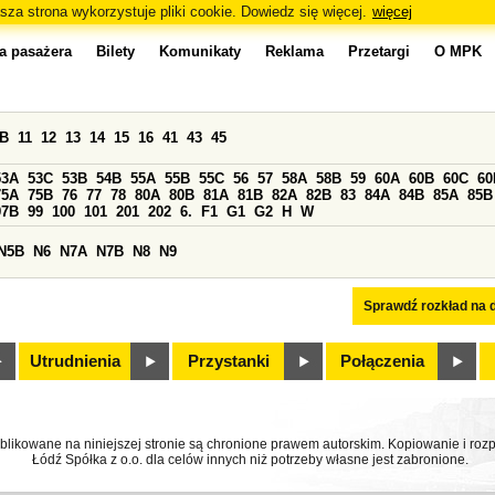
sza strona wykorzystuje pliki cookie. Dowiedz się więcej.
więcej
a pasażera
Bilety
Komunikaty
Reklama
Przetargi
O MPK
0B
11
12
13
14
15
16
41
43
45
53A
53C
53B
54B
55A
55B
55C
56
57
58A
58B
59
60A
60B
60C
60
75A
75B
76
77
78
80A
80B
81A
81B
82A
82B
83
84A
84B
85A
85B
97B
99
100
101
201
202
6.
F1
G1
G2
H
W
N5B
N6
N7A
N7B
N8
N9
Sprawdź rozkład na d
Utrudnienia
Przystanki
Połączenia
ublikowane na niniejszej stronie są chronione prawem autorskim. Kopiowanie i r
Łódź Spółka z o.o. dla celów innych niż potrzeby własne jest zabronione.