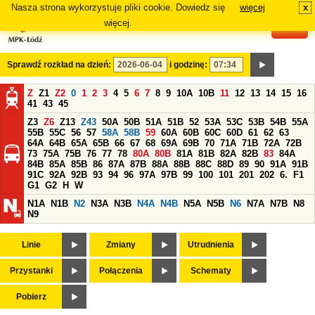
Nasza strona wykorzystuje pliki cookie. Dowiedz się
więcej
x
#
więcej.
Sprawdź rozkład na dzień:
i godzinę:
Z
Z1
Z2
0
1
2
3
4
5
6
7
8
9
10A
10B
11
12
13
14
15
16
41
43
45
Z3
Z6
Z13
Z43
50A
50B
51A
51B
52
53A
53C
53B
54B
55A
55B
55C
56
57
58A
58B
59
60A
60B
60C
60D
61
62
63
64A
64B
65A
65B
66
67
68
69A
69B
70
71A
71B
72A
72B
73
75A
75B
76
77
78
80A
80B
81A
81B
82A
82B
83
84A
84B
85A
85B
86
87A
87B
88A
88B
88C
88D
89
90
91A
91B
91C
92A
92B
93
94
96
97A
97B
99
100
101
201
202
6.
F1
G1
G2
H
W
N1A
N1B
N2
N3A
N3B
N4A
N4B
N5A
N5B
N6
N7A
N7B
N8
N9
Linie
Zmiany
Utrudnienia
Przystanki
Połączenia
Schematy
Pobierz