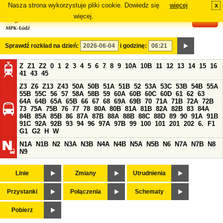
Nasza strona wykorzystuje pliki cookie. Dowiedz się
więcej
x
#
więcej.
Sprawdź rozkład na dzień:
i godzinę:
Z
Z1
Z2
0
1
2
3
4
5
6
7
8
9
10A
10B
11
12
13
14
15
16
41
43
45
Z3
Z6
Z13
Z43
50A
50B
51A
51B
52
53A
53C
53B
54B
55A
55B
55C
56
57
58A
58B
59
60A
60B
60C
60D
61
62
63
64A
64B
65A
65B
66
67
68
69A
69B
70
71A
71B
72A
72B
73
75A
75B
76
77
78
80A
80B
81A
81B
82A
82B
83
84A
84B
85A
85B
86
87A
87B
88A
88B
88C
88D
89
90
91A
91B
91C
92A
92B
93
94
96
97A
97B
99
100
101
201
202
6.
F1
G1
G2
H
W
N1A
N1B
N2
N3A
N3B
N4A
N4B
N5A
N5B
N6
N7A
N7B
N8
N9
Linie
Zmiany
Utrudnienia
Przystanki
Połączenia
Schematy
Pobierz