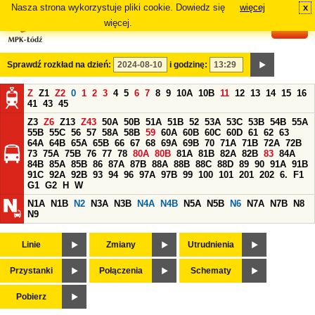
Nasza strona wykorzystuje pliki cookie. Dowiedz się
więcej
x
#
więcej.
Sprawdź rozkład na dzień:
i godzinę:
Z
Z1
Z2
0
1
2
3
4
5
6
7
8
9
10A
10B
11
12
13
14
15
16
41
43
45
Z3
Z6
Z13
Z43
50A
50B
51A
51B
52
53A
53C
53B
54B
55A
55B
55C
56
57
58A
58B
59
60A
60B
60C
60D
61
62
63
64A
64B
65A
65B
66
67
68
69A
69B
70
71A
71B
72A
72B
73
75A
75B
76
77
78
80A
80B
81A
81B
82A
82B
83
84A
84B
85A
85B
86
87A
87B
88A
88B
88C
88D
89
90
91A
91B
91C
92A
92B
93
94
96
97A
97B
99
100
101
201
202
6.
F1
G1
G2
H
W
N1A
N1B
N2
N3A
N3B
N4A
N4B
N5A
N5B
N6
N7A
N7B
N8
N9
Linie
Zmiany
Utrudnienia
Przystanki
Połączenia
Schematy
Pobierz