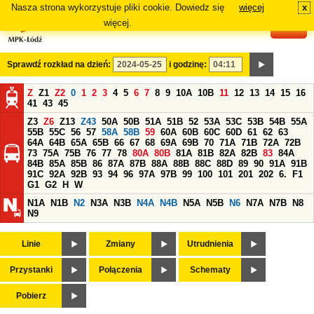
Nasza strona wykorzystuje pliki cookie. Dowiedz się
więcej
x
#
więcej.
Sprawdź rozkład na dzień:
i godzinę:
Z
Z1
Z2
0
1
2
3
4
5
6
7
8
9
10A
10B
11
12
13
14
15
16
41
43
45
Z3
Z6
Z13
Z43
50A
50B
51A
51B
52
53A
53C
53B
54B
55A
55B
55C
56
57
58A
58B
59
60A
60B
60C
60D
61
62
63
64A
64B
65A
65B
66
67
68
69A
69B
70
71A
71B
72A
72B
73
75A
75B
76
77
78
80A
80B
81A
81B
82A
82B
83
84A
84B
85A
85B
86
87A
87B
88A
88B
88C
88D
89
90
91A
91B
91C
92A
92B
93
94
96
97A
97B
99
100
101
201
202
6.
F1
G1
G2
H
W
N1A
N1B
N2
N3A
N3B
N4A
N4B
N5A
N5B
N6
N7A
N7B
N8
N9
Linie
Zmiany
Utrudnienia
Przystanki
Połączenia
Schematy
Pobierz