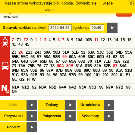
Nasza strona wykorzystuje pliki cookie. Dowiedz się
więcej
x
#
więcej.
Sprawdź rozkład na dzień:
i godzinę:
Z
Z1
Z2
0
1
2
3
4
5
6
7
8
9
10A
10B
11
12
13
14
15
16
41
43
45
Z3
Z6
Z13
Z43
50A
50B
51A
51B
52
53A
53C
53B
54B
55A
55B
55C
56
57
58A
58B
59
60A
60B
60C
60D
61
62
63
64A
64B
65A
65B
66
67
68
69A
69B
70
71A
71B
72A
72B
73
75A
75B
76
77
78
80A
80B
81A
81B
82A
82B
83
84A
84B
85A
85B
86
87A
87B
88A
88B
88C
88D
89
90
91A
91B
91C
92A
92B
93
94
96
97A
97B
99
100
101
201
202
6.
F1
G1
G2
H
W
N1A
N1B
N2
N3A
N3B
N4A
N4B
N5A
N5B
N6
N7A
N7B
N8
N9
Linie
Zmiany
Utrudnienia
Przystanki
Połączenia
Schematy
Pobierz