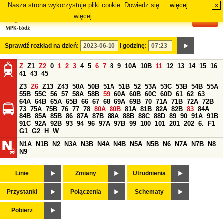
Nasza strona wykorzystuje pliki cookie. Dowiedz się
więcej
x
#
więcej.
Sprawdź rozkład na dzień:
i godzinę:
Z
Z1
Z2
0
1
2
3
4
5
6
7
8
9
10A
10B
11
12
13
14
15
16
41
43
45
Z3
Z6
Z13
Z43
50A
50B
51A
51B
52
53A
53C
53B
54B
55A
55B
55C
56
57
58A
58B
59
60A
60B
60C
60D
61
62
63
64A
64B
65A
65B
66
67
68
69A
69B
70
71A
71B
72A
72B
73
75A
75B
76
77
78
80A
80B
81A
81B
82A
82B
83
84A
84B
85A
85B
86
87A
87B
88A
88B
88C
88D
89
90
91A
91B
91C
92A
92B
93
94
96
97A
97B
99
100
101
201
202
6.
F1
G1
G2
H
W
N1A
N1B
N2
N3A
N3B
N4A
N4B
N5A
N5B
N6
N7A
N7B
N8
N9
Linie
Zmiany
Utrudnienia
Przystanki
Połączenia
Schematy
Pobierz