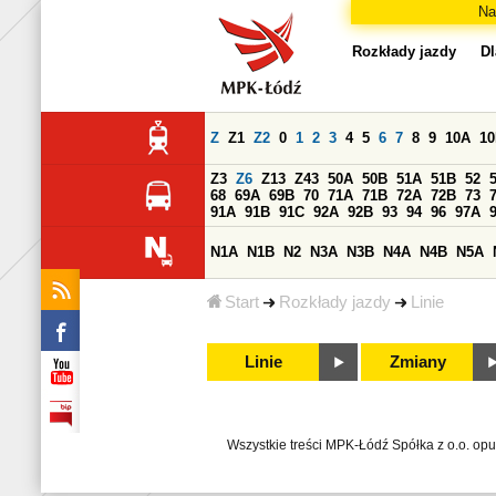
Na
Rozkłady jazdy
Dl
Z
Z1
Z2
0
1
2
3
4
5
6
7
8
9
10A
1
Z3
Z6
Z13
Z43
50A
50B
51A
51B
52
68
69A
69B
70
71A
71B
72A
72B
73
91A
91B
91C
92A
92B
93
94
96
97A
N1A
N1B
N2
N3A
N3B
N4A
N4B
N5A
Start
Rozkłady jazdy
Linie
Linie
Zmiany
Wszystkie treści MPK-Łódź Spółka z o.o. op