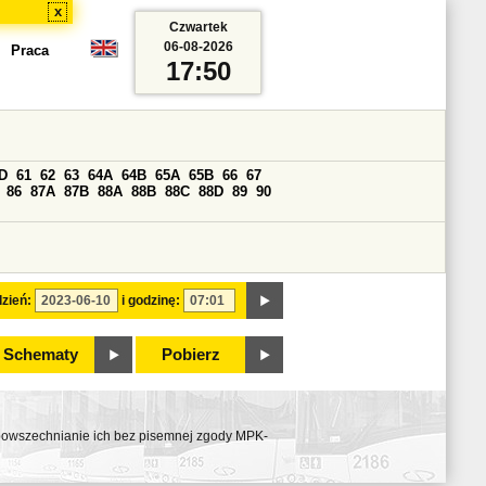
x
Czwartek
06-08-2026
Praca
17:50
D
61
62
63
64A
64B
65A
65B
66
67
86
87A
87B
88A
88B
88C
88D
89
90
zień:
i godzinę:
Schematy
Pobierz
ozpowszechnianie ich bez pisemnej zgody MPK-