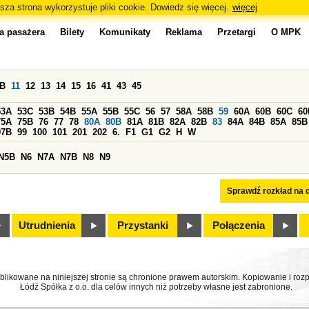
sza strona wykorzystuje pliki cookie. Dowiedz się więcej.
więcej
a pasażera
Bilety
Komunikaty
Reklama
Przetargi
O MPK
0B
11
12
13
14
15
16
41
43
45
53A
53C
53B
54B
55A
55B
55C
56
57
58A
58B
59
60A
60B
60C
60
75A
75B
76
77
78
80A
80B
81A
81B
82A
82B
83
84A
84B
85A
85B
97B
99
100
101
201
202
6.
F1
G1
G2
H
W
N5B
N6
N7A
N7B
N8
N9
Sprawdź rozkład na d
Utrudnienia
Przystanki
Połączenia
ublikowane na niniejszej stronie są chronione prawem autorskim. Kopiowanie i r
Łódź Spółka z o.o. dla celów innych niż potrzeby własne jest zabronione.