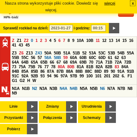
Nasza strona wykorzystuje pliki cookie. Dowiedz się
więcej
x
#
więcej.
Sprawdź rozkład na dzień:
i godzinę:
Z
Z1
Z2
0
1
2
3
4
5
6
7
8
9
10A
10B
11
12
13
14
15
16
41
43
45
Z3
Z6
Z13
Z43
50A
50B
51A
51B
52
53A
53C
53B
54B
55A
55B
55C
56
57
58A
58B
59
60A
60B
60C
60D
61
62
63
64A
64B
65A
65B
66
67
68
69A
69B
70
71A
71B
72A
72B
73
75A
75B
76
77
78
80A
80B
81A
81B
82A
82B
83
84A
84B
85A
85B
86
87A
87B
88A
88B
88C
88D
89
90
91A
91B
91C
92A
92B
93
94
96
97A
97B
99
100
101
201
202
6.
F1
G1
G2
H
W
N1A
N1B
N2
N3A
N3B
N4A
N4B
N5A
N5B
N6
N7A
N7B
N8
N9
Linie
Zmiany
Utrudnienia
Przystanki
Połączenia
Schematy
Pobierz