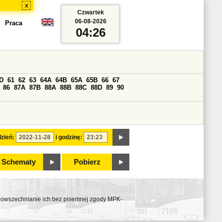
x
Czwartek
06-08-2026
Praca
04:26
D
61
62
63
64A
64B
65A
65B
66
67
86
87A
87B
88A
88B
88C
88D
89
90
zień:
i godzinę:
Schematy
Pobierz
ozpowszechnianie ich bez pisemnej zgody MPK-