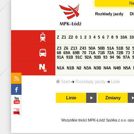
Na
Rozkłady jazdy
Dl
Z
Z1
Z2
0
1
2
3
4
5
6
7
8
9
10A
1
Z3
Z6
Z13
Z43
50A
50B
51A
51B
52
68
69A
69B
70
71A
71B
72A
72B
73
91A
91B
91C
92A
92B
93
94
96
97A
N1A
N1B
N2
N3A
N3B
N4A
N4B
N5A
Start
Rozkłady jazdy
Linie
Linie
Zmiany
Wszystkie treści MPK-Łódź Spółka z o.o. op