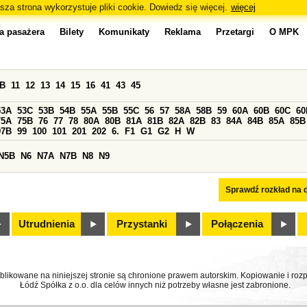
sza strona wykorzystuje pliki cookie. Dowiedz się więcej.
więcej
a pasażera
Bilety
Komunikaty
Reklama
Przetargi
O MPK
0B
11
12
13
14
15
16
41
43
45
53A
53C
53B
54B
55A
55B
55C
56
57
58A
58B
59
60A
60B
60C
60
75A
75B
76
77
78
80A
80B
81A
81B
82A
82B
83
84A
84B
85A
85B
97B
99
100
101
201
202
6.
F1
G1
G2
H
W
N5B
N6
N7A
N7B
N8
N9
Sprawdź rozkład na d
Utrudnienia
Przystanki
Połączenia
ublikowane na niniejszej stronie są chronione prawem autorskim. Kopiowanie i r
Łódź Spółka z o.o. dla celów innych niż potrzeby własne jest zabronione.