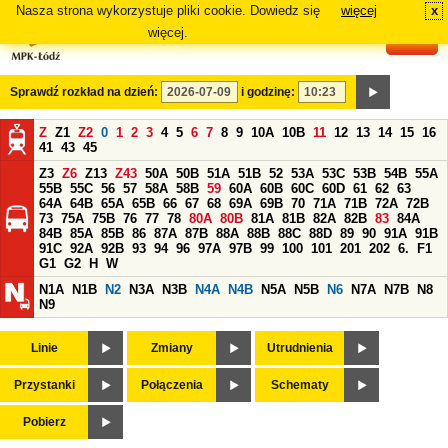
Nasza strona wykorzystuje pliki cookie. Dowiedz się
więcej
x
#
więcej.
Sprawdź rozkład na dzień:
i godzinę:
Z
Z1
Z2
0
1
2
3
4
5
6
7
8
9
10A
10B
11
12
13
14
15
16
41
43
45
Z3
Z6
Z13
Z43
50A
50B
51A
51B
52
53A
53C
53B
54B
55A
55B
55C
56
57
58A
58B
59
60A
60B
60C
60D
61
62
63
64A
64B
65A
65B
66
67
68
69A
69B
70
71A
71B
72A
72B
73
75A
75B
76
77
78
80A
80B
81A
81B
82A
82B
83
84A
84B
85A
85B
86
87A
87B
88A
88B
88C
88D
89
90
91A
91B
91C
92A
92B
93
94
96
97A
97B
99
100
101
201
202
6.
F1
G1
G2
H
W
N1A
N1B
N2
N3A
N3B
N4A
N4B
N5A
N5B
N6
N7A
N7B
N8
N9
Linie
Zmiany
Utrudnienia
Przystanki
Połączenia
Schematy
Pobierz