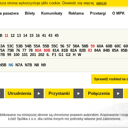
sza strona wykorzystuje pliki cookie. Dowiedz się więcej.
więcej
a pasażera
Bilety
Komunikaty
Reklama
Przetargi
O MPK
0B
11
12
13
14
15
16
41
43
45
53A
53C
53B
54B
55A
55B
55C
56
57
58A
58B
59
60A
60B
60C
60
75A
75B
76
77
78
80A
80B
81A
81B
82A
82B
83
84A
84B
85A
85B
97B
99
100
101
201
202
6.
F1
G1
G2
H
W
N5B
N6
N7A
N7B
N8
N9
Sprawdź rozkład na d
Utrudnienia
Przystanki
Połączenia
ublikowane na niniejszej stronie są chronione prawem autorskim. Kopiowanie i r
Łódź Spółka z o.o. dla celów innych niż potrzeby własne jest zabronione.