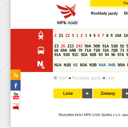
Na
Rozkłady jazdy
Dl
Z
Z1
Z2
0
1
2
3
4
5
6
7
8
9
10A
1
Z3
Z6
Z13
Z43
50A
50B
51A
51B
52
68
69A
69B
70
71A
71B
72A
72B
73
91A
91B
91C
92A
92B
93
94
96
97A
N1A
N1B
N2
N3A
N3B
N4A
N4B
N5A
Start
Rozkłady jazdy
Linie
Linie
Zmiany
Wszystkie treści MPK-Łódź Spółka z o.o. op