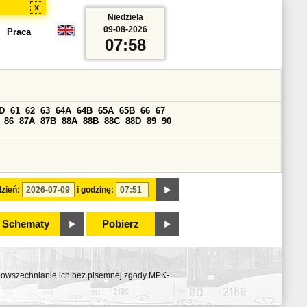
x
Niedziela
09-08-2026
Praca
07:58
D
61
62
63
64A
64B
65A
65B
66
67
86
87A
87B
88A
88B
88C
88D
89
90
zień:
i godzinę:
Schematy
Pobierz
ozpowszechnianie ich bez pisemnej zgody MPK-