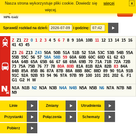
Nasza strona wykorzystuje pliki cookie. Dowiedz się
więcej
x
#
więcej.
Sprawdź rozkład na dzień:
i godzinę:
Z
Z1
Z2
0
1
2
3
4
5
6
7
8
9
10A
10B
11
12
13
14
15
16
41
43
45
Z3
Z6
Z13
Z43
50A
50B
51A
51B
52
53A
53C
53B
54B
55A
55B
55C
56
57
58A
58B
59
60A
60B
60C
60D
61
62
63
64A
64B
65A
65B
66
67
68
69A
69B
70
71A
71B
72A
72B
73
75A
75B
76
77
78
80A
80B
81A
81B
82A
82B
83
84A
84B
85A
85B
86
87A
87B
88A
88B
88C
88D
89
90
91A
91B
91C
92A
92B
93
94
96
97A
97B
99
100
101
201
202
6.
F1
G1
G2
H
W
N1A
N1B
N2
N3A
N3B
N4A
N4B
N5A
N5B
N6
N7A
N7B
N8
N9
Linie
Zmiany
Utrudnienia
Przystanki
Połączenia
Schematy
Pobierz