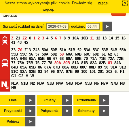
Nasza strona wykorzystuje pliki cookie. Dowiedz się
więcej
x
#
więcej.
Sprawdź rozkład na dzień:
i godzinę:
Z
Z1
Z2
0
1
2
3
4
5
6
7
8
9
10A
10B
11
12
13
14
15
16
41
43
45
Z3
Z6
Z13
Z43
50A
50B
51A
51B
52
53A
53C
53B
54B
55A
55B
55C
56
57
58A
58B
59
60A
60B
60C
60D
61
62
63
64A
64B
65A
65B
66
67
68
69A
69B
70
71A
71B
72A
72B
73
75A
75B
76
77
78
80A
80B
81A
81B
82A
82B
83
84A
84B
85A
85B
86
87A
87B
88A
88B
88C
88D
89
90
91A
91B
91C
92A
92B
93
94
96
97A
97B
99
100
101
201
202
6.
F1
G1
G2
H
W
N1A
N1B
N2
N3A
N3B
N4A
N4B
N5A
N5B
N6
N7A
N7B
N8
N9
Linie
Zmiany
Utrudnienia
Przystanki
Połączenia
Schematy
Pobierz