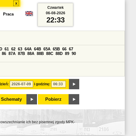
x
Czwartek
06-08-2026
Praca
22:33
D
61
62
63
64A
64B
65A
65B
66
67
86
87A
87B
88A
88B
88C
88D
89
90
zień:
i godzinę:
Schematy
Pobierz
ozpowszechnianie ich bez pisemnej zgody MPK-