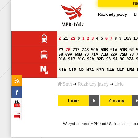
Na
Rozkłady jazdy
Dl
Z
Z1
Z2
0
1
2
3
4
5
6
7
8
9
10A
1
Z3
Z6
Z13
Z43
50A
50B
51A
51B
52
68
69A
69B
70
71A
71B
72A
72B
73
91A
91B
91C
92A
92B
93
94
96
97A
N1A
N1B
N2
N3A
N3B
N4A
N4B
N5A
Start
Rozkłady jazdy
Linie
Linie
Zmiany
Wszystkie treści MPK-Łódź Spółka z o.o. op