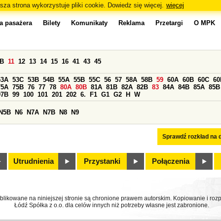
sza strona wykorzystuje pliki cookie. Dowiedz się więcej.
więcej
a pasażera
Bilety
Komunikaty
Reklama
Przetargi
O MPK
0B
11
12
13
14
15
16
41
43
45
53A
53C
53B
54B
55A
55B
55C
56
57
58A
58B
59
60A
60B
60C
60
75A
75B
76
77
78
80A
80B
81A
81B
82A
82B
83
84A
84B
85A
85B
97B
99
100
101
201
202
6.
F1
G1
G2
H
W
N5B
N6
N7A
N7B
N8
N9
Sprawdź rozkład na d
Utrudnienia
Przystanki
Połączenia
ublikowane na niniejszej stronie są chronione prawem autorskim. Kopiowanie i r
Łódź Spółka z o.o. dla celów innych niż potrzeby własne jest zabronione.