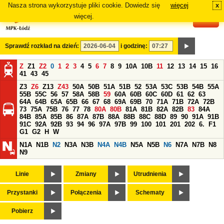
Nasza strona wykorzystuje pliki cookie. Dowiedz się
więcej
x
#
więcej.
Sprawdź rozkład na dzień:
i godzinę:
Z
Z1
Z2
0
1
2
3
4
5
6
7
8
9
10A
10B
11
12
13
14
15
16
41
43
45
Z3
Z6
Z13
Z43
50A
50B
51A
51B
52
53A
53C
53B
54B
55A
55B
55C
56
57
58A
58B
59
60A
60B
60C
60D
61
62
63
64A
64B
65A
65B
66
67
68
69A
69B
70
71A
71B
72A
72B
73
75A
75B
76
77
78
80A
80B
81A
81B
82A
82B
83
84A
84B
85A
85B
86
87A
87B
88A
88B
88C
88D
89
90
91A
91B
91C
92A
92B
93
94
96
97A
97B
99
100
101
201
202
6.
F1
G1
G2
H
W
N1A
N1B
N2
N3A
N3B
N4A
N4B
N5A
N5B
N6
N7A
N7B
N8
N9
Linie
Zmiany
Utrudnienia
Przystanki
Połączenia
Schematy
Pobierz