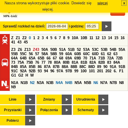
Nasza strona wykorzystuje pliki cookie. Dowiedz się
więcej
x
#
więcej.
Sprawdź rozkład na dzień:
i godzinę:
Z
Z1
Z2
0
1
2
3
4
5
6
7
8
9
10A
10B
11
12
13
14
15
16
41
43
45
Z3
Z6
Z13
Z43
50A
50B
51A
51B
52
53A
53C
53B
54B
55A
55B
55C
56
57
58A
58B
59
60A
60B
60C
60D
61
62
63
64A
64B
65A
65B
66
67
68
69A
69B
70
71A
71B
72A
72B
73
75A
75B
76
77
78
80A
80B
81A
81B
82A
82B
83
84A
84B
85A
85B
86
87A
87B
88A
88B
88C
88D
89
90
91A
91B
91C
92A
92B
93
94
96
97A
97B
99
100
101
201
202
6.
F1
G1
G2
H
W
N1A
N1B
N2
N3A
N3B
N4A
N4B
N5A
N5B
N6
N7A
N7B
N8
N9
Linie
Zmiany
Utrudnienia
Przystanki
Połączenia
Schematy
Pobierz