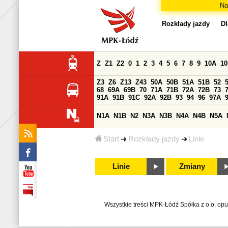
Na
Rozkłady jazdy
Dl
Z
Z1
Z2
0
1
2
3
4
5
6
7
8
9
10A
1
Z3
Z6
Z13
Z43
50A
50B
51A
51B
52
68
69A
69B
70
71A
71B
72A
72B
73
91A
91B
91C
92A
92B
93
94
96
97A
N1A
N1B
N2
N3A
N3B
N4A
N4B
N5A
Start
Rozkłady jazdy
Linie
Linie
Zmiany
Wszystkie treści MPK-Łódź Spółka z o.o. op