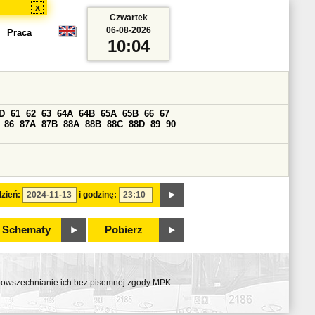
x
Czwartek
06-08-2026
Praca
10:04
D
61
62
63
64A
64B
65A
65B
66
67
86
87A
87B
88A
88B
88C
88D
89
90
zień:
i godzinę:
Schematy
Pobierz
ozpowszechnianie ich bez pisemnej zgody MPK-