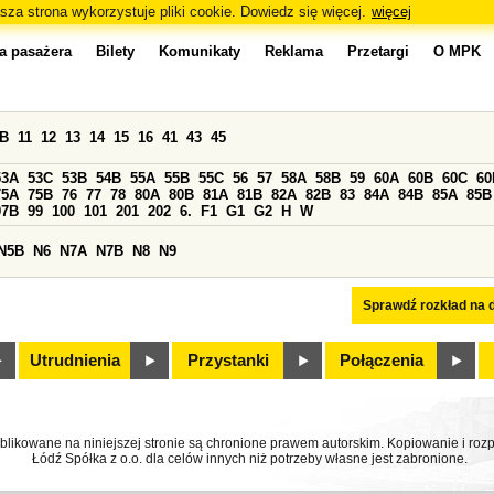
sza strona wykorzystuje pliki cookie. Dowiedz się więcej.
więcej
a pasażera
Bilety
Komunikaty
Reklama
Przetargi
O MPK
0B
11
12
13
14
15
16
41
43
45
53A
53C
53B
54B
55A
55B
55C
56
57
58A
58B
59
60A
60B
60C
60
75A
75B
76
77
78
80A
80B
81A
81B
82A
82B
83
84A
84B
85A
85B
97B
99
100
101
201
202
6.
F1
G1
G2
H
W
N5B
N6
N7A
N7B
N8
N9
Sprawdź rozkład na d
Utrudnienia
Przystanki
Połączenia
ublikowane na niniejszej stronie są chronione prawem autorskim. Kopiowanie i r
Łódź Spółka z o.o. dla celów innych niż potrzeby własne jest zabronione.