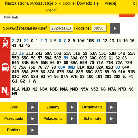
Nasza strona wykorzystuje pliki cookie. Dowiedz się
więcej
x
#
więcej.
Sprawdź rozkład na dzień:
i godzinę:
Z
Z1
Z2
0
1
2
3
4
5
6
7
8
9
10A
10B
11
12
13
14
15
16
41
43
45
Z3
Z6
Z13
Z43
50A
50B
51A
51B
52
53A
53C
53B
54B
55A
55B
55C
56
57
58A
58B
59
60A
60B
60C
60D
61
62
63
64A
64B
65A
65B
66
67
68
69A
69B
70
71A
71B
72A
72B
73
75A
75B
76
77
78
80A
80B
81A
81B
82A
82B
83
84A
84B
85A
85B
86
87A
87B
88A
88B
88C
88D
89
90
91A
91B
91C
92A
92B
93
94
96
97A
97B
99
100
101
201
202
6.
F1
G1
G2
H
W
N1A
N1B
N2
N3A
N3B
N4A
N4B
N5A
N5B
N6
N7A
N7B
N8
N9
Linie
Zmiany
Utrudnienia
Przystanki
Połączenia
Schematy
Pobierz