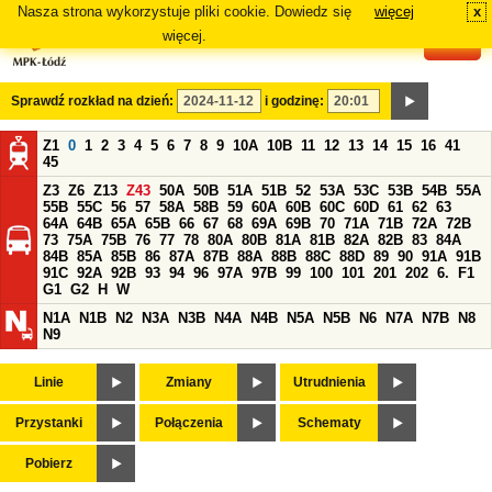
Nasza strona wykorzystuje pliki cookie. Dowiedz się
więcej
x
#
więcej.
Sprawdź rozkład na dzień:
i godzinę:
Z1
0
1
2
3
4
5
6
7
8
9
10A
10B
11
12
13
14
15
16
41
45
Z3
Z6
Z13
Z43
50A
50B
51A
51B
52
53A
53C
53B
54B
55A
55B
55C
56
57
58A
58B
59
60A
60B
60C
60D
61
62
63
64A
64B
65A
65B
66
67
68
69A
69B
70
71A
71B
72A
72B
73
75A
75B
76
77
78
80A
80B
81A
81B
82A
82B
83
84A
84B
85A
85B
86
87A
87B
88A
88B
88C
88D
89
90
91A
91B
91C
92A
92B
93
94
96
97A
97B
99
100
101
201
202
6.
F1
G1
G2
H
W
N1A
N1B
N2
N3A
N3B
N4A
N4B
N5A
N5B
N6
N7A
N7B
N8
N9
Linie
Zmiany
Utrudnienia
Przystanki
Połączenia
Schematy
Pobierz