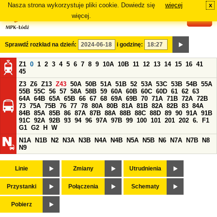
Nasza strona wykorzystuje pliki cookie. Dowiedz się
więcej
x
#
więcej.
Sprawdź rozkład na dzień:
i godzinę:
Z1
0
1
2
3
4
5
6
7
8
9
10A
10B
11
12
13
14
15
16
41
45
Z3
Z6
Z13
Z43
50A
50B
51A
51B
52
53A
53C
53B
54B
55A
55B
55C
56
57
58A
58B
59
60A
60B
60C
60D
61
62
63
64A
64B
65A
65B
66
67
68
69A
69B
70
71A
71B
72A
72B
73
75A
75B
76
77
78
80A
80B
81A
81B
82A
82B
83
84A
84B
85A
85B
86
87A
87B
88A
88B
88C
88D
89
90
91A
91B
91C
92A
92B
93
94
96
97A
97B
99
100
101
201
202
6.
F1
G1
G2
H
W
N1A
N1B
N2
N3A
N3B
N4A
N4B
N5A
N5B
N6
N7A
N7B
N8
N9
Linie
Zmiany
Utrudnienia
Przystanki
Połączenia
Schematy
Pobierz