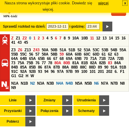
Nasza strona wykorzystuje pliki cookie. Dowiedz się
więcej
x
#
więcej.
Sprawdź rozkład na dzień:
i godzinę:
Z
Z1
Z2
0
1
2
3
4
5
6
7
8
9
10A
10B
11
12
13
14
15
16
41
43
45
Z3
Z6
Z13
Z43
50A
50B
51A
51B
52
53A
53C
53B
54B
55A
55B
55C
56
57
58A
58B
59
60A
60B
60C
60D
61
62
63
64A
64B
65A
65B
66
67
68
69A
69B
70
71A
71B
72A
72B
73
75A
75B
76
77
78
80A
80B
81A
81B
82A
82B
83
84A
84B
85A
85B
86
87A
87B
88A
88B
88C
88D
89
90
91A
91B
91C
92A
92B
93
94
96
97A
97B
99
100
101
201
202
6.
F1
G1
G2
H
W
N1A
N1B
N2
N3A
N3B
N4A
N4B
N5A
N5B
N6
N7A
N7B
N8
N9
Linie
Zmiany
Utrudnienia
Przystanki
Połączenia
Schematy
Pobierz